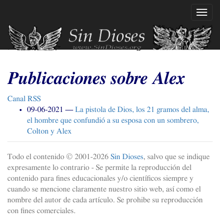
Ir
Mostr
al
naveg
contenido
principal
Publicaciones sobre Alex
Canal
RSS
09-06-2021
La pistola de Dios, los 21 gramos del alma,
el hombre que confundió a su esposa con un sombrero,
Colton y Alex
Todo el contenido © 2001-
2026
Sin Dioses
, salvo que se indique
expresamente lo contrario - Se permite la reproducción del
contenido para fines educacionales y/o científicos siempre y
cuando se mencione claramente nuestro sitio web, así como el
nombre del autor de cada artículo. Se prohibe su reproducción
con fines comerciales.