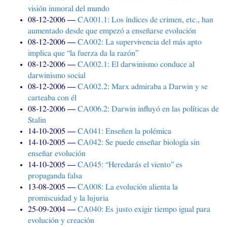
visión inmoral del mundo
08-12-2006
CA001
.1: Los índices de crimen, etc., han
aumentado desde que empezó a enseñarse evolución
08-12-2006
CA002
: La supervivencia del más apto
implica que “la fuerza da la razón”
08-12-2006
CA002
.1: El darwinismo conduce al
darwinismo social
08-12-2006
CA002
.2: Marx admiraba a Darwin y se
carteaba con él
08-12-2006
CA006
.2: Darwin influyó en las políticas de
Stalin
14-10-2005
CA041
: Enseñen la polémica
14-10-2005
CA042
: Se puede enseñar biología sin
enseñar evolución
14-10-2005
CA045
: “Heredarás el viento” es
propaganda falsa
13-08-2005
CA008
: La evolución alienta la
promiscuidad y la lujuria
25-09-2004
CA040
: Es justo exigir tiempo igual para
evolución y creación