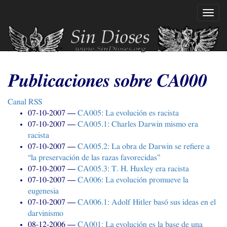
Ir
Mostr
al
naveg
contenido
principal
Publicaciones sobre
CA000
Canal
RSS
07-10-2007
CA005
: La evolución es racista
07-10-2007
CA005
.1: Charles Darwin mismo era
racista
07-10-2007
CA005
.2: La obra de Darwin se refiere a
“la preservación de las razas favorecidas”
07-10-2007
CA005
.3:
T. H.
Huxley era racista
07-10-2007
CA006
: La evolución promueve la
eugenesia
07-10-2007
CA006
.1: Adolf Hitler basó sus ideas en el
darvinismo
08-12-2006
CA001
: La evolución es la base de una