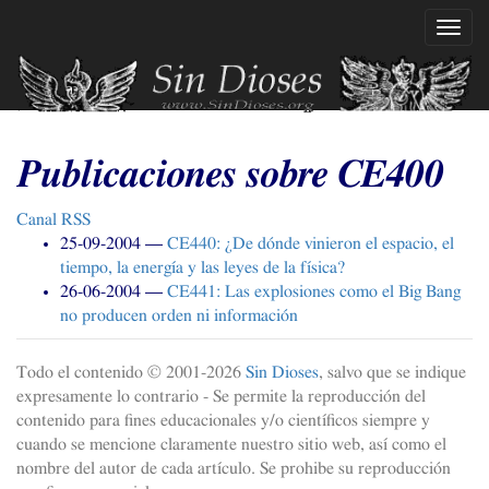
Ir
Mostr
al
naveg
contenido
principal
Publicaciones sobre
CE400
Canal
RSS
25-09-2004
CE440
: ¿De dónde vinieron el espacio, el
tiempo, la energía y las leyes de la física?
26-06-2004
CE441
: Las explosiones como el Big Bang
no producen orden ni información
Todo el contenido © 2001-
2026
Sin Dioses
, salvo que se indique
expresamente lo contrario - Se permite la reproducción del
contenido para fines educacionales y/o científicos siempre y
cuando se mencione claramente nuestro sitio web, así como el
nombre del autor de cada artículo. Se prohibe su reproducción