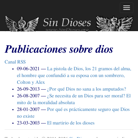
Ir
Mostr
al
naveg
contenido
principal
Publicaciones sobre dios
Canal
RSS
09-06-2021
La pistola de Dios, los 21 gramos del alma,
el hombre que confundió a su esposa con un sombrero,
Colton y Alex
26-09-2013
¿Por qué Dios no sana a los amputados?
26-08-2007
¿Se necesita de un Dios para ser moral? El
mito de la moralidad absoluta
28-01-2007
Por qué es prácticamente seguro que Dios
no existe
23-03-2003
El martirio de los dioses