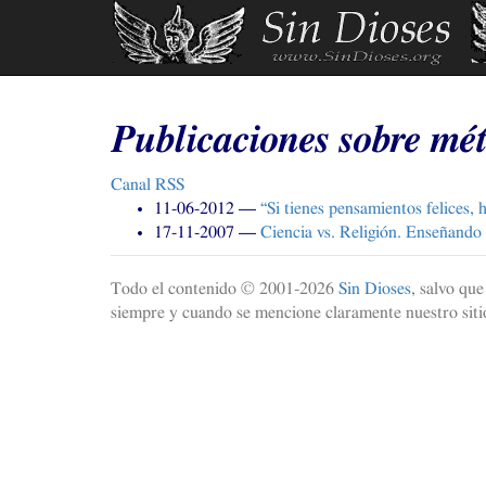
Ir
al
contenido
principal
Publicaciones sobre mét
Canal
RSS
11-06-2012
“Si tienes pensamientos felices,
17-11-2007
Ciencia vs. Religión. Enseñando l
Todo el contenido © 2001-
2026
Sin Dioses
, salvo qu
siempre y cuando se mencione claramente nuestro sitio