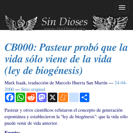
Ir
Mostr
al
naveg
contenido
principal
CB000
: Pasteur probó que la
vida sólo viene de la vida
(ley de biogénesis)
Mark Isaak, traducción de Marcelo Huerta San Martín
24-04-
2000
Sitio original
Facebook
WhatsApp
Reddit
Mastodon
X
Meneame
blogger_post
Compartir
Pasteur y otros científicos refutaron el concepto de generación
espontánea y establecieron la “ley de biogénesis”: que la vida sólo
puede venir de vida anterior.
Fuente: