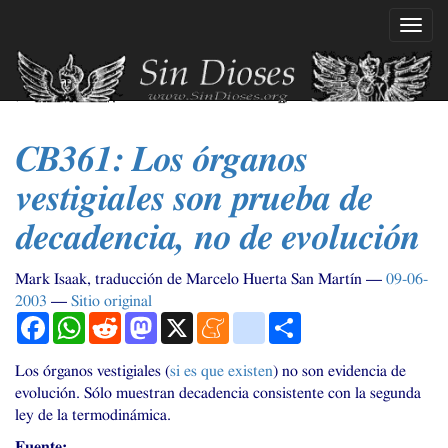
Ir
Mostr
al
naveg
contenido
principal
CB361
: Los órganos
vestigiales son prueba de
decadencia, no de evolución
Mark Isaak, traducción de Marcelo Huerta San Martín
09-06-
2003
Sitio original
Facebook
WhatsApp
Reddit
Mastodon
X
Meneame
blogger_post
Compartir
Los órganos vestigiales (
si es que existen
) no son evidencia de
evolución. Sólo muestran decadencia consistente con la segunda
ley de la termodinámica.
Fuente: