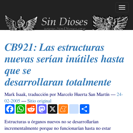
Ir
Mostr
al
naveg
contenido
principal
CB921
: Las estructuras
nuevas serían inútiles hasta
que se
desarrollaran totalmente
Mark Isaak, traducción por Marcelo Huerta San Martín
24-
02-2005
Sitio original
Facebook
WhatsApp
Reddit
Mastodon
X
Meneame
blogger_post
Compartir
Estructuras u órganos nuevos no se desarrollarían
incrementalmente porque no funcionarían hasta no estar