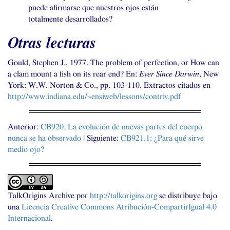
puede afirmarse que nuestros ojos están
totalmente desarrollados?
Otras lecturas
Gould, Stephen J., 1977. The problem of perfection, or How can
a clam mount a fish on its rear end? En:
Ever Since Darwin
, New
York:
W.W.
Norton
&
Co., pp. 103-110. Extractos citados en
http://www.indiana.edu/~ensiweb/lessons/contriv.pdf
Anterior:
CB920
: La evolución de nuevas partes del cuerpo
nunca se ha observado
| Siguiente:
CB921
.1: ¿Para qué sirve
medio ojo?
TalkOrigins Archive
por
http://talkorigins.org
se distribuye bajo
una
Licencia Creative Commons Atribución-CompartirIgual 4.0
Internacional
.