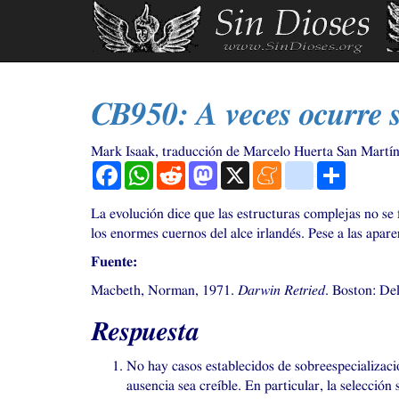
Ir
al
contenido
principal
CB950
: A veces ocurre 
Mark Isaak, traducción de Marcelo Huerta San Martí
Facebook
WhatsApp
Reddit
Mastodon
X
Meneame
blogger_post
Comparti
La evolución dice que las estructuras complejas no se 
los enormes cuernos del alce irlandés. Pese a las apare
Fuente:
Macbeth, Norman, 1971.
Darwin Retried
. Boston: Del
Respuesta
No hay casos establecidos de sobreespecializaci
ausencia sea creíble. En particular, la selecció