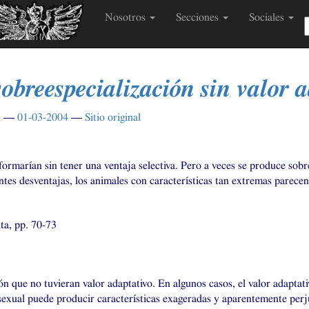
Nosotros
Secciones
Sociales
sobreespecialización sin valor 
n
01-03-2004
Sitio original
r
formarían sin tener una ventaja selectiva. Pero a veces se produce sobr
ntes desventajas, los animales con características tan extremas parecen
ta, pp. 70-73
ón que no tuvieran valor adaptativo. En algunos casos, el valor adapta
n sexual puede producir características exageradas y aparentemente per