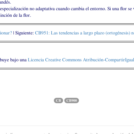
andés.
specialización no adaptativa cuando cambia el entorno. Si una flor se 
nción de la flor.
ionar?
| Siguiente:
CB951
: Las tendencias a largo plazo (ortogénesis) n
ibuye bajo una
Licencia Creative Commons Atribución-CompartirIgual 
CB
CB900