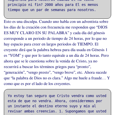
principio ni fin? 2000 años para El es menos
tiempo que un par de semanas para nosotros.
Esto es una disculpa. Cuando uno habla con un adventista sobre
los días de la creación con frecuencia me responden que “
DIOS
ES
MUY
CLARO
EN
SU
PALABRA
” y cada día del génesis
corresponde a un periodo de tiempo de 24 horas, por lo que no
hay espacio para creer en largos periodos de
TIEMPO
. El
creyente dirá que la palabra hebrea para día usada en Génesis 1
es “
YOM
” y que por lo tanto equivale a un día de 24 horas. Pero
ahora que se le cuestiona sobre la venida de Cristo, ya no
recurrirá a buscar los términos griegos para “pronto”,
“generación”, “vengo presto”, “vengo breve”, etc. Ahora sucede
que “la palabra de Dios no es clara.” Algo me huele a fraude… Y
como que es por el lado de los creyentes.
Yo estoy tan seguro que Cristo vendra como usted
esta de que no vendra. Ahora, consideremos por
un instante el destino eterno suyo y mio al
revisar ambas creencias. 1. Supongamos que usted