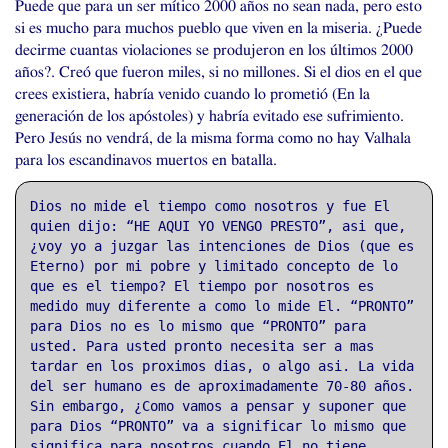
Puede que para un ser mítico 2000 años no sean nada, pero esto
si es mucho para muchos pueblo que viven en la miseria. ¿Puede
decirme cuantas violaciones se produjeron en los últimos 2000
años?. Creó que fueron miles, si no millones. Si el dios en el que
crees existiera, habría venido cuando lo prometió (En la
generación de los apóstoles) y habría evitado ese sufrimiento.
Pero Jesús no vendrá, de la misma forma como no hay Valhala
para los escandinavos muertos en batalla.
Dios no mide el tiempo como nosotros y fue El
quien dijo: “
HE
AQUI
YO
VENGO
PRESTO
”, asi que,
¿voy yo a juzgar las intenciones de Dios (que es
Eterno) por mi pobre y limitado concepto de lo
que es el tiempo? El tiempo por nosotros es
medido muy diferente a como lo mide El. “
PRONTO
”
para Dios no es lo mismo que “
PRONTO
” para
usted. Para usted pronto necesita ser a mas
tardar en los proximos dias, o algo asi. La vida
del ser humano es de aproximadamente 70-80 años.
Sin embargo, ¿Como vamos a pensar y suponer que
para Dios “
PRONTO
” va a significar lo mismo que
significa para nosotros cuando El no tiene