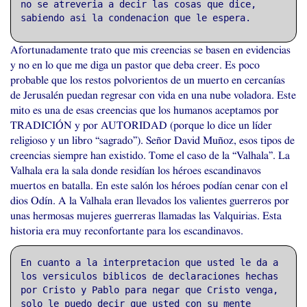
no se atreveria a decir las cosas que dice,
sabiendo asi la condenacion que le espera.
Afortunadamente trato que mis creencias se basen en evidencias
y no en lo que me diga un pastor que deba creer. Es poco
probable que los restos polvorientos de un muerto en cercanías
de Jerusalén puedan regresar con vida en una nube voladora. Este
mito es una de esas creencias que los humanos aceptamos por
TRADICIÓN y por
AUTORIDAD
(porque lo dice un líder
religioso y un libro “sagrado”). Señor David Muñoz, esos tipos de
creencias siempre han existido. Tome el caso de la “Valhala”. La
Valhala era la sala donde residían los héroes escandinavos
muertos en batalla. En este salón los héroes podían cenar con el
dios Odín. A la Valhala eran llevados los valientes guerreros por
unas hermosas mujeres guerreras llamadas las Valquirias. Esta
historia era muy reconfortante para los escandinavos.
En cuanto a la interpretacion que usted le da a
los versiculos biblicos de declaraciones hechas
por Cristo y Pablo para negar que Cristo venga,
solo le puedo decir que usted con su mente