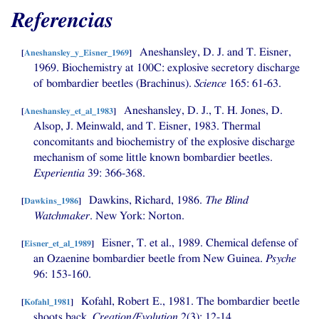
Referencias
Aneshansley,
D. J.
and T. Eisner,
[
Aneshansley_y_Eisner_1969
]
1969. Biochemistry at 100C: explosive secretory discharge
of bombardier beetles (Brachinus).
Science
165: 61-63.
Aneshansley, D. J.,
T. H.
Jones, D.
[
Aneshansley_et_al_1983
]
Alsop, J. Meinwald, and T. Eisner, 1983. Thermal
concomitants and biochemistry of the explosive discharge
mechanism of some little known bombardier beetles.
Experientia
39: 366-368.
Dawkins, Richard, 1986.
The Blind
[
Dawkins_1986
]
Watchmaker
. New York: Norton.
Eisner, T. et al., 1989. Chemical defense of
[
Eisner_et_al_1989
]
an Ozaenine bombardier beetle from New Guinea.
Psyche
96: 153-160.
Kofahl, Robert E., 1981. The bombardier beetle
[
Kofahl_1981
]
shoots back.
Creation/Evolution
2(3): 12-14.