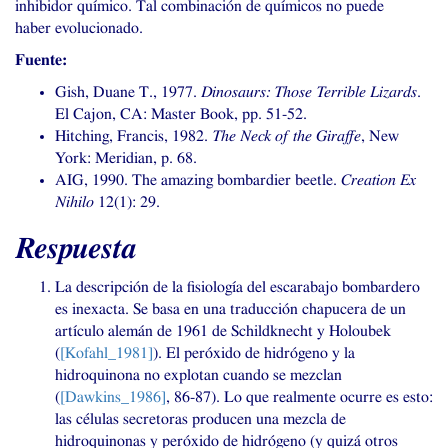
inhibidor químico. Tal combinación de químicos no puede
haber evolucionado.
Fuente:
Gish, Duane T., 1977.
Dinosaurs: Those Terrible Lizards
.
El Cajon,
CA
: Master Book, pp. 51-52.
Hitching, Francis, 1982.
The Neck of the Giraffe
, New
York: Meridian, p. 68.
AIG
, 1990. The amazing bombardier beetle.
Creation Ex
Nihilo
12(1): 29.
Respuesta
La descripción de la fisiología del escarabajo bombardero
es inexacta. Se basa en una traducción chapucera de un
artículo alemán de 1961 de Schildknecht y Holoubek
(
[Kofahl_1981]
). El peróxido de hidrógeno y la
hidroquinona no explotan cuando se mezclan
(
[Dawkins_1986]
, 86-87). Lo que realmente ocurre es esto:
las células secretoras producen una mezcla de
hidroquinonas y peróxido de hidrógeno (y quizá otros