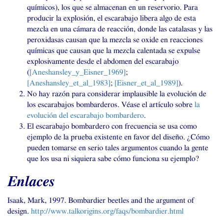
químicos), los que se almacenan en un reservorio. Para
producir la explosión, el escarabajo libera algo de esta
mezcla en una cámara de reacción, donde las catalasas y las
peroxidasas causan que la mezcla se oxide en reacciones
químicas que causan que la mezcla calentada se expulse
explosivamente desde el abdomen del escarabajo
(
[Aneshansley_y_Eisner_1969]
;
[Aneshansley_et_al_1983]
;
[Eisner_et_al_1989]
).
No hay razón para considerar implausible la evolución de
los escarabajos bombarderos. Véase el artículo sobre
la
evolución del escarabajo bombardero
.
El escarabajo bombardero con frecuencia se usa como
ejemplo de la prueba existente en favor del diseño. ¿Cómo
pueden tomarse en serio tales argumentos cuando la gente
que los usa ni siquiera sabe cómo funciona su ejemplo?
Enlaces
Isaak, Mark, 1997. Bombardier beetles and the argument of
design.
http://www.talkorigins.org/faqs/bombardier.html