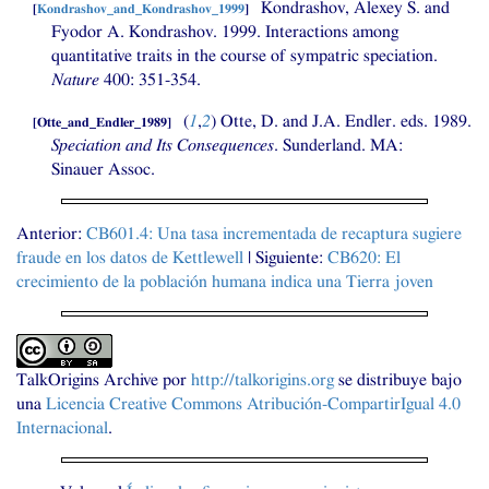
Kondrashov, Alexey S. and
[
Kondrashov_and_Kondrashov_1999
]
Fyodor A. Kondrashov. 1999. Interactions among
quantitative traits in the course of sympatric speciation.
Nature
400: 351-354.
(
1
,
2
)
Otte, D. and
J.A.
Endler. eds. 1989.
[
Otte_and_Endler_1989
]
Speciation and Its Consequences
. Sunderland.
MA
:
Sinauer Assoc.
Anterior:
CB601
.4: Una tasa incrementada de recaptura sugiere
fraude en los datos de Kettlewell
| Siguiente:
CB620
: El
crecimiento de la población humana indica una Tierra joven
TalkOrigins Archive
por
http://talkorigins.org
se distribuye bajo
una
Licencia Creative Commons Atribución-CompartirIgual 4.0
Internacional
.