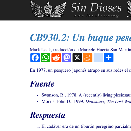
Ir
al
contenido
principal
CB930
.2: Un buque pes
Mark Isaak, traducción de Marcelo Huerta San Martí
Facebook
WhatsApp
Reddit
Mastodon
X
Meneame
blogger_post
Comparti
En 1977, un pesquero japonés atrapó en sus redes el c
Fuente
Swanson, R., 1978. A (recently) living plesiosa
Morris, John D., 1999.
Dinosaurs, The Lost Wo
Respuesta
El cadáver era de un tiburón peregrino parcialm