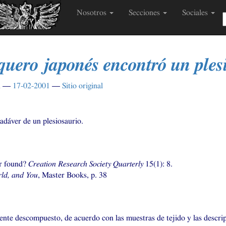
Nosotros
Secciones
Sociales
quero japonés encontró un ples
n
17-02-2001
Sitio original
r
adáver de un plesiosaurio.
ur found?
Creation Research Society Quarterly
15(1): 8.
rld, and You
, Master Books, p. 38
ente descompuesto, de acuerdo con las muestras de tejido y las descrip