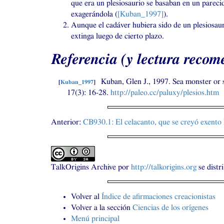
que era un plesiosaurio se basaban en un pareci
exagerándola (
[Kuban_1997]
).
Aunque el cadáver hubiera sido de un plesiosauri
extinga luego de cierto plazo.
Referencia (y lectura reco
Kuban, Glen J., 1997. Sea monster or 
[
Kuban_1997
]
17(3): 16-28.
http://paleo.cc/paluxy/plesios.htm
Anterior:
CB930
.1: El celacanto, que se creyó exent
TalkOrigins Archive
por
http://talkorigins.org
se distr
Volver al
Índice de afirmaciones creacionistas
Volver a la sección
Ciencias de los orígenes
Menú principal