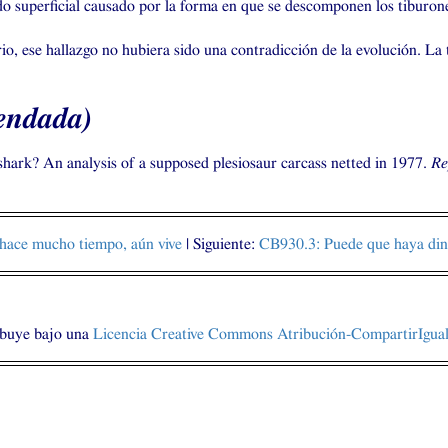
do superficial causado por la forma en que se descomponen los tiburones
o, ese hallazgo no hubiera sido una contradicción de la evolución. La 
mendada)
shark? An analysis of a supposed plesiosaur carcass netted in 1977.
Re
o hace mucho tiempo, aún vive
| Siguiente:
CB930
.3: Puede que haya din
ibuye bajo una
Licencia Creative Commons Atribución-CompartirIgual 