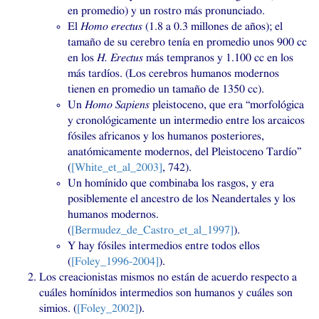
en promedio) y un rostro más pronunciado.
El
Homo erectus
(1.8 a 0.3 millones de años); el
tamaño de su cerebro tenía en promedio unos 900 cc
en los
H. Erectus
más tempranos y 1.100 cc en los
más tardíos. (Los cerebros humanos modernos
tienen en promedio un tamaño de 1350 cc).
Un
Homo Sapiens
pleistoceno, que era “morfológica
y cronológicamente un intermedio entre los arcaicos
fósiles africanos y los humanos posteriores,
anatómicamente modernos, del Pleistoceno Tardío”
(
[White_et_al_2003]
, 742).
Un homínido que combinaba los rasgos, y era
posiblemente el ancestro de los Neandertales y los
humanos modernos.
(
[Bermudez_de_Castro_et_al_1997]
).
Y hay fósiles intermedios entre todos ellos
(
[Foley_1996-2004]
).
Los creacionistas mismos no están de acuerdo respecto a
cuáles homínidos intermedios son humanos y cuáles son
simios. (
[Foley_2002]
).