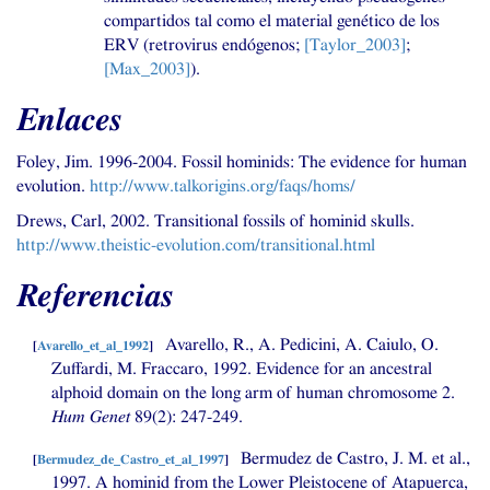
compartidos tal como el material genético de los
ERV
(retrovirus endógenos;
[Taylor_2003]
;
[Max_2003]
).
Enlaces
Foley, Jim. 1996-2004. Fossil hominids: The evidence for human
evolution.
http://www.talkorigins.org/faqs/homs/
Drews, Carl, 2002. Transitional fossils of hominid skulls.
http://www.theistic-evolution.com/transitional.html
Referencias
Avarello, R., A. Pedicini, A. Caiulo, O.
[
Avarello_et_al_1992
]
Zuffardi, M. Fraccaro, 1992. Evidence for an ancestral
alphoid domain on the long arm of human chromosome 2.
Hum Genet
89(2): 247-249.
Bermudez de Castro,
J. M.
et al.,
[
Bermudez_de_Castro_et_al_1997
]
1997. A hominid from the Lower Pleistocene of Atapuerca,