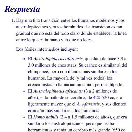
Respuesta
Hay una fina transición entre los humanos modernos y los
australopitecinos y otros homínidos. La transición es tan
gradual que no está del todo claro dónde establecer la línea
entre lo que es humano y lo que no lo es.
Los fósiles intermedios incluyen:
El
Australopithecus afarensis
, que data de hace 3.9 a
3.0 millones de años atrás. Su cráneo es similar al del
chimpancé, pero con dientes más similares a los
humanos. La mayoría de (y tal vez todos) los
creacionistas lo llamarían un simio, pero es bípedo.
El
Australopithecus africanus
(3 a 2 millones de
años); el tamaño de su cerebro, de 420-520 cc, era
ligeramente mayor que el
A. Afarensis
, y sus dientes
eran aún más similares a los humanos.
El
Homo habilis
(2.4 a 1.5 millones de años), que era
similar a los australopitecinos, pero que usaba
herramientas y tenía un cerebro más grande (650 cc