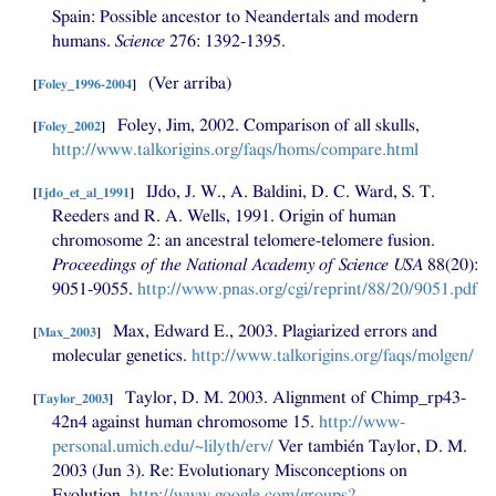
Spain: Possible ancestor to Neandertals and modern
humans.
Science
276: 1392-1395.
(Ver arriba)
[
Foley_1996-2004
]
Foley, Jim, 2002. Comparison of all skulls,
[
Foley_2002
]
http://www.talkorigins.org/faqs/homs/compare.html
IJdo, J. W., A. Baldini,
D. C.
Ward,
S. T.
[
Ijdo_et_al_1991
]
Reeders and
R. A.
Wells, 1991. Origin of human
chromosome 2: an ancestral telomere-telomere fusion.
Proceedings of the National Academy of Science
USA
88(20):
9051-9055.
http://www.pnas.org/cgi/reprint/88/20/9051.pdf
Max, Edward E., 2003. Plagiarized errors and
[
Max_2003
]
molecular genetics.
http://www.talkorigins.org/faqs/molgen/
Taylor,
D. M.
2003. Alignment of Chimp_rp43-
[
Taylor_2003
]
42n4 against human chromosome 15.
http://www-
personal.umich.edu/~lilyth/erv/
Ver también Taylor,
D. M.
2003 (Jun 3). Re: Evolutionary Misconceptions on
Evolution.
http://www.google.com/groups?