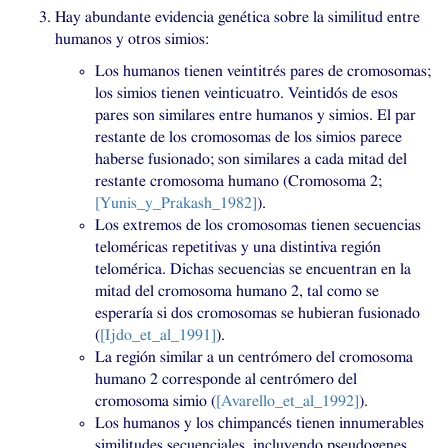
Hay abundante evidencia genética sobre la similitud entre
humanos y otros simios:
Los humanos tienen veintitrés pares de cromosomas;
los simios tienen veinticuatro. Veintidós de esos
pares son similares entre humanos y simios. El par
restante de los cromosomas de los simios parece
haberse fusionado; son similares a cada mitad del
restante cromosoma humano (Cromosoma 2;
[Yunis_y_Prakash_1982]
).
Los extremos de los cromosomas tienen secuencias
teloméricas repetitivas y una distintiva región
telomérica. Dichas secuencias se encuentran en la
mitad del cromosoma humano 2, tal como se
esperaría si dos cromosomas se hubieran fusionado
(
[Ijdo_et_al_1991]
).
La región similar a un centrómero del cromosoma
humano 2 corresponde al centrómero del
cromosoma simio (
[Avarello_et_al_1992]
).
Los humanos y los chimpancés tienen innumerables
similitudes secuenciales, incluyendo pseudogenes