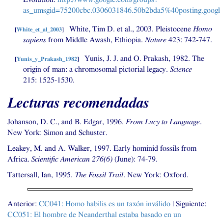
as_umsgid=75200cbc.0306031846.50b2bda5%40posting.goog
White, Tim D. et al., 2003. Pleistocene
Homo
[
White_et_al_2003
]
sapiens
from Middle Awash, Ethiopia.
Nature
423: 742-747.
Yunis,
J. J.
and O. Prakash, 1982. The
[
Yunis_y_Prakash_1982
]
origin of man: a chromosomal pictorial legacy.
Science
215: 1525-1530.
Lecturas recomendadas
Johanson, D. C., and B. Edgar, 1996.
From Lucy to Language
.
New York: Simon and Schuster.
Leakey, M. and A. Walker, 1997. Early hominid fossils from
Africa.
Scientific American 276(6)
(June): 74-79.
Tattersall, Ian, 1995.
The Fossil Trail
. New York: Oxford.
Anterior:
CC041
: Homo habilis es un taxón inválido
| Siguiente:
CC051
: El hombre de Neanderthal estaba basado en un