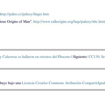
http://paleo.cc/paluxy/finger.htm
rious Origins of Man”.
http://www.talkorigins.org/faqs/paluxy/nbc.htm
 Calaveras se hallaron en estratos del Plioceno
| Siguiente:
CC130
: S
ibuye bajo una
Licencia Creative Commons Atribución-CompartirIgual 