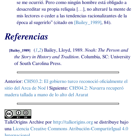
se me ocurrió. Pero como ningún hombre está obligado a
desacreditar su propia reliquia […], no alteraré la mente de
mis lectores o ceder a las tendencias racionalizantes de la
época al sugerirlo” (citado en
[Bailey_1989]
, 84).
Referencias
(
1
,
2
)
Bailey, Lloyd, 1989.
Noah: The Person and
[
Bailey_1989
]
the Story in History and Tradition
. Columbia,
SC
: University
of South Carolina Press.
Anterior:
CH503
.2: El gobierno turco reconoció oficialmente el
sitio del Arca de Noé
| Siguiente:
CH504
.2: Navarra recuperó
madera tallada a mano de lo alto del Ararat
TalkOrigins Archive
por
http://talkorigins.org
se distribuye bajo
una
Licencia Creative Commons Atribución-CompartirIgual 4.0
Internacional
.