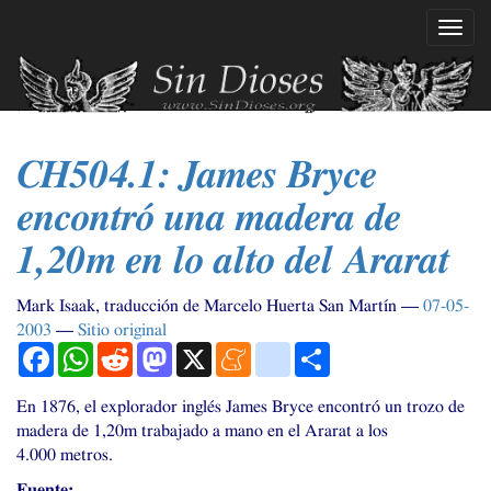
Ir
Mostr
al
naveg
contenido
principal
CH504
.1: James Bryce
encontró una madera de
1,20m en lo alto del Ararat
Mark Isaak, traducción de Marcelo Huerta San Martín
07-05-
2003
Sitio original
Facebook
WhatsApp
Reddit
Mastodon
X
Meneame
blogger_post
Compartir
En 1876, el explorador inglés James Bryce encontró un trozo de
madera de 1,20m trabajado a mano en el Ararat a los
4.000 metros.
Fuente: