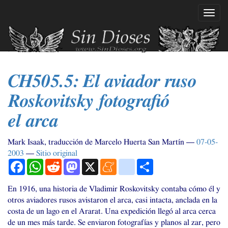
Ir
Mostr
al
naveg
contenido
principal
CH505
.5: El aviador ruso
Roskovitsky fotografió
el arca
Mark Isaak, traducción de Marcelo Huerta San Martín
07-05-
2003
Sitio original
Facebook
WhatsApp
Reddit
Mastodon
X
Meneame
blogger_post
Compartir
En 1916, una historia de Vladimir Roskovitsky contaba cómo él y
otros aviadores rusos avistaron el arca, casi intacta, anclada en la
costa de un lago en el Ararat. Una expedición llegó al arca cerca
de un mes más tarde. Se enviaron fotografías y planos al zar, pero