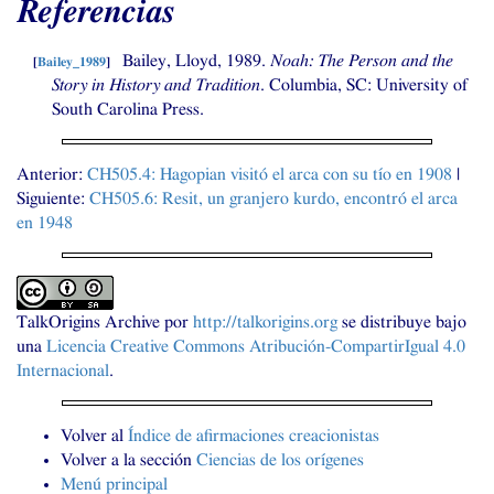
Referencias
Bailey, Lloyd, 1989.
Noah: The Person and the
[
Bailey_1989
]
Story in History and Tradition
. Columbia,
SC
: University of
South Carolina Press.
Anterior:
CH505
.4: Hagopian visitó el arca con su tío en 1908
|
Siguiente:
CH505
.6: Resit, un granjero kurdo, encontró el arca
en 1948
TalkOrigins Archive
por
http://talkorigins.org
se distribuye bajo
una
Licencia Creative Commons Atribución-CompartirIgual 4.0
Internacional
.
Volver al
Índice de afirmaciones creacionistas
Volver a la sección
Ciencias de los orígenes
Menú principal