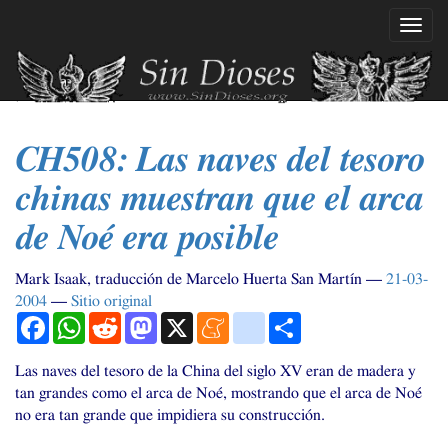
Ir
Mostr
al
naveg
contenido
principal
CH508
: Las naves del tesoro
chinas muestran que el arca
de Noé era posible
Mark Isaak, traducción de Marcelo Huerta San Martín
21-03-
2004
Sitio original
Facebook
WhatsApp
Reddit
Mastodon
X
Meneame
blogger_post
Compartir
Las naves del tesoro de la China del siglo
XV
eran de madera y
tan grandes como el arca de Noé, mostrando que el arca de Noé
no era tan grande que impidiera su construcción.