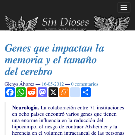
Ir
Mostr
al
naveg
contenido
principal
Genes que impactan la
memoria y el tamaño
del cerebro
Glenys Álvarez
16-05-2012
0 comentarios
Facebook
WhatsApp
Reddit
Mastodon
X
Meneame
blogger_post
Compartir
Neurología.
La colaboración entre 71 instituciones
en ocho países encontró varios genes que tienen
una enorme influencia en la reducción del
hipocampo, el riesgo de contraer Alzheimer y la
herencia en el volumen intracraneal de las personas