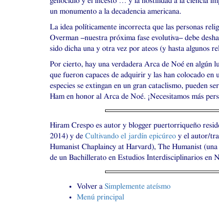
genocidio y el incesto … y la hostilidad a la ciencia i
un monumento a la decadencia americana.
La idea políticamente incorrecta que las personas reli
Overman –nuestra próxima fase evolutiva– debe deshacer
sido dicha una y otra vez por ateos (y hasta algunos rel
Por cierto, hay una verdadera Arca de Noé en algún l
que fueron capaces de adquirir y las han colocado en
especies se extingan en un gran cataclismo, pueden ser
Ham en honor al Arca de Noé. ¡Necesitamos más perso
Hiram Crespo es autor y blogger puertorriqueño resi
2014) y de
Cultivando el jardín epicúreo
y el autor/tr
Humanist Chaplaincy at Harvard), The Humanist (una 
de un Bachillerato en Estudios Interdisciplinarios en N
Volver a
Simplemente ateísmo
Menú principal