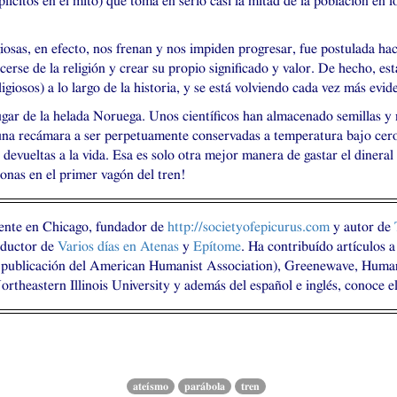
mplícitos en el mito) que toma en serio casi la mitad de la población en 
giosas, en efecto, nos frenan y nos impiden progresar, fue postulada h
se de la religión y crear su propio significado y valor. De hecho, est
igiosos) a lo largo de la historia, y se está volviendo cada vez más evid
ugar de la helada Noruega. Unos científicos han almacenado semillas y
 una recámara a ser perpetuamente conservadas a temperatura bajo cer
 devueltas a la vida. Esa es solo otra mejor manera de gastar el diner
nas en el primer vagón del tren!
dente en Chicago, fundador de
http://societyofepicurus.com
y autor de
aductor de
Varios días en Atenas
y
Epítome
. Ha contribuído artículos
publicación del American Humanist Association), Greenewave, Humani
ortheastern Illinois University y además del español e inglés, conoce el
ateísmo
parábola
tren