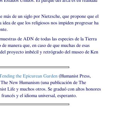
los Estados Unidos. El parque del arca es en realidad
ace más de un siglo por Nietzsche, que propone que el
a idea de que los religiosos nos impiden progresar ha
ente.
 muestras de
ADN
de todas las especies de la Tierra
o de manera que, en caso de que muchas de esas
al del proyecto imbécil y retrógrado del museo de Ken
Tending the Epicurean Garden
(Humanist Press,
 a The New Humanism (una publicación de The
st Life y muchos otros. Se graduó con altos honores
 francés y el idioma universal, esperanto.