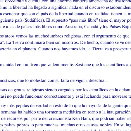
ula
Freedumb
y cuenta con una enorme bandera americana de trasfondo
ómo la libertad ha llegado a significar nada en el discurso estadouniden
a escuchar que son el país de la libertad cuando en realidad tienen la 
iguiente país (Sudáfrica). El supuesto “país más libre” tiene el mayor 
te a las de países más libres como Australia, Canadá y los Países Bajo
s ateos vemos las muchedumbres religiosas, con el argumento de que “l
a”. La Tierra continuará bien sin nosotros. De hecho, cuando se ve desd
eria en el planeta. Cuando nos hayamos ido, la Tierra va a prosperar 
manidad con un tren que va lentamente. Sostiene que los científicos at
sticos, que lo molestan con su falta de vigor intelectual.
sas de gentes religiosas siendo cargadas por los científicos en la delan
n casi no puede funcionar correctamente y está luchando para moverse ta
hay más pepitas de verdad en esto de lo que la mayoría de la gente qu
as semanas ha habido una tormenta mediática en torno a la inauguración
e recursos por parte del creacionista Ken Ham, que podrían haber ido a
os países pobres, o para muchas, muchas otras causas nobles. En su lug