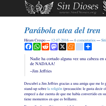
Ir
al
contenido
principal
Parábola atea del tren
Hiram Crespo
12-07-2016
6 comentarios
Sit
Facebook
WhatsApp
Reddit
Mastodon
X
Meneame
blogger_post
Comparti
Nadie ha cortado alguna vez una cabeza en 
de
NADAAA
!
–Jim Jeffries
Descubrí a Jim Jeffries gracias a una amiga que me l
stand-up sobre
la religión
(precaución: le gusta decir 
empecé a dar cuenta de que me había convertido en su 
tiene momentos en que es brillante.