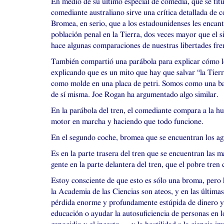
En medio de su último especial de comedia, que se tit
comediante australiano sirve una crítica detallada de c
Bromea, en serio, que a los estadounidenses les encant
población penal en la Tierra, dos veces mayor que el s
hace algunas comparaciones de nuestras libertades fren
También compartió una parábola para explicar cómo lo
explicando que es un mito que hay que salvar “la Tierr
como molde en una placa de petri. Somos como una bact
de sí misma. Joe Rogan ha argumentado algo similar.
En la parábola del tren, el comediante compara a la hu
motor en marcha y haciendo que todo funcione.
En el segundo coche, bromea que se encuentran los agnó
Es en la parte trasera del tren que se encuentran las ma
gente en la parte delantera del tren, que el pobre tre
Estoy consciente de que esto es sólo una broma, pero 
la Academia de las Ciencias son ateos, y en las últim
pérdida enorme y profundamente estúpida de dinero y d
educación o ayudar la autosuficiencia de personas en l