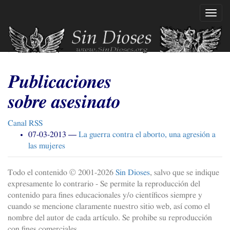
Ir
Mostr
al
naveg
contenido
principal
Publicaciones
sobre asesinato
Canal
RSS
07-03-2013
La guerra contra el aborto, una agresión a
las mujeres
Todo el contenido © 2001-
2026
Sin Dioses
, salvo que se indique
expresamente lo contrario - Se permite la reproducción del
contenido para fines educacionales y/o científicos siempre y
cuando se mencione claramente nuestro sitio web, así como el
nombre del autor de cada artículo. Se prohibe su reproducción
con fines comerciales.