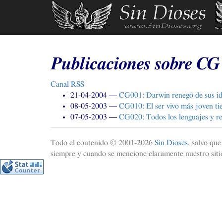
Ir
al
contenido
principal
Publicaciones sobre
CG
Canal
RSS
21-04-2004
CG001
: Darwin renegó de sus i
08-05-2003
CG010
: El ser vivo más joven t
07-05-2003
CG020
: Todos los lenguajes y r
Todo el contenido © 2001-
2026
Sin Dioses
, salvo qu
siempre y cuando se mencione claramente nuestro sitio