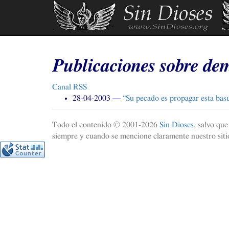
Ir
al
contenido
principal
Publicaciones sobre de
Canal
RSS
28-04-2003
“Su pecado es propagar esta basu
Todo el contenido © 2001-
2026
Sin Dioses
, salvo qu
siempre y cuando se mencione claramente nuestro sitio