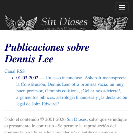
Ir
Mostr
al
naveg
contenido
principal
Publicaciones sobre
Dennis Lee
Canal
RSS
01-03-2002
Un caso inconcluso, Ashcroft menosprecia
la Constitución, Dennis Lee: otra promesa vacía, un muy
buen profesor, Géminis colisiona, ¡Geller nos advierte!,
argumentos bíblicos, astrología financiera y ¿la declaración
legal de John Edward?
Todo el contenido © 2001-
2026
Sin Dioses
, salvo que se indique
expresamente lo contrario - Se permite la reproducción del
contenido para fines educacionales y/o científicos siempre y