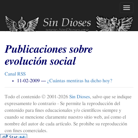
Ir
Mostr
al
naveg
contenido
principal
Publicaciones sobre
evolución social
Canal
RSS
11-02-2009
¿Cuántas mentiras ha dicho hoy?
Todo el contenido © 2001-
2026
Sin Dioses
, salvo que se indique
expresamente lo contrario - Se permite la reproducción del
contenido para fines educacionales y/o científicos siempre y
cuando se mencione claramente nuestro sitio web, así como el
nombre del autor de cada artículo. Se prohibe su reproducción
con fines comerciales.