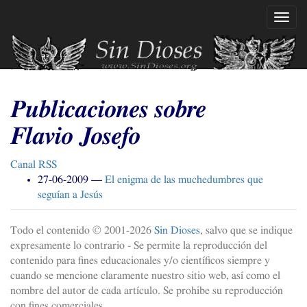
Ir
Mostr
al
naveg
contenido
principal
Publicaciones sobre
Flavio Josefo
Canal
RSS
27-06-2009
El enigma de las muchedumbres que
seguían a Jesús
Todo el contenido © 2001-
2026
Sin Dioses
, salvo que se indique
expresamente lo contrario - Se permite la reproducción del
contenido para fines educacionales y/o científicos siempre y
cuando se mencione claramente nuestro sitio web, así como el
nombre del autor de cada artículo. Se prohibe su reproducción
con fines comerciales.