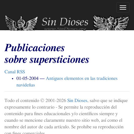
Ir
Mostr
al
naveg
contenido
principal
Publicaciones
sobre supersticiones
Canal
RSS
01-05-2004
Antiguos elementos en las tradiciones
navideñas
Todo el contenido © 2001-
2026
Sin Dioses
, salvo que se indique
expresamente lo contrario - Se permite la reproducción del
contenido para fines educacionales y/o científicos siempre y
cuando se mencione claramente nuestro sitio web, así como el
nombre del autor de cada artículo. Se prohibe su reproducción
con fines comerciales.