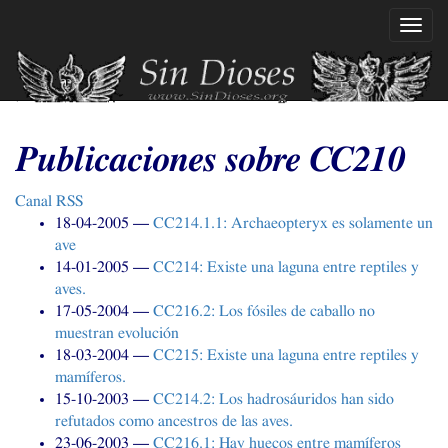
Ir
Mostr
al
naveg
contenido
principal
Publicaciones sobre
CC210
Canal
RSS
18-04-2005
CC214
.1.1: Archaeopteryx es solamente un
ave
14-01-2005
CC214
: Existe una laguna entre reptiles y
aves.
17-05-2004
CC216
.2: Los fósiles de caballo no
muestran evolución
18-03-2004
CC215
: Existe una laguna entre reptiles y
mamíferos.
15-10-2003
CC214
.2: Los hadrosáuridos han sido
refutados como ancestros de las aves.
23-06-2003
CC216
.1: Hay huecos entre mamíferos