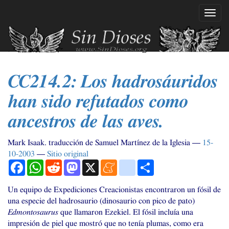
Ir
Mostr
al
naveg
contenido
principal
CC214
.2: Los hadrosáuridos
han sido refutados como
ancestros de las aves.
Mark Isaak. traducción de Samuel Martínez de la Iglesia
15-
10-2003
Sitio original
Facebook
WhatsApp
Reddit
Mastodon
X
Meneame
blogger_post
Compartir
Un equipo de Expediciones Creacionistas encontraron un fósil de
una especie del hadrosaurio (dinosaurio con pico de pato)
Edmontosaurus
que llamaron Ezekiel. El fósil incluía una
impresión de piel que mostró que no tenía plumas, como era