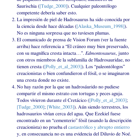
Saurischia (
[Tudge_2000]
). Cualquier paleontólogo
competente debería saber esto.
La impresión de piel de Hadrosaurus ha sido conocida por
la ciencia desde hace décadas (
[Alaska_Museum_1998]
).
No es ninguna sorpresa que no tuviesen plumas.
El comunicado de prensa de Vision Forum (ver la fuente
arriba) hace referencia a “El cráneo muy bien preservado,
con su magnífica cresta intacta…”.
Edmontosaurus
, junto
con otros miembros de la subfamilia de Hadrosauridae, no
tienen cresta (
[Polly_et_al_2003]
). Los “paleontólogos”
creacionistas o bien confundieron el fósil, o se imaginaron
una cresta donde no existe.
No hay razón por la que un hadrosáurido no pudiese
compartir el mismo estrato con tortugas y peces aguja.
Todos vivieron durante el Cretácico (
[Polly_et_al_2003]
;
[Tudge_2000]
;
[White_2003]
). Aún siendo terrestres, los
hadrosaurios vivían cerca del agua. Que Ezekiel fuese
encontrado en un “cementerio” fósil (usando la descripción
creacionista) no prueba el
castastrófico y abrupto entierro
y, en consecuancia no es una evidencia del Diluvio de Noé.