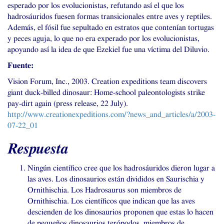
esperado por los evolucionistas, refutando así el que los
hadrosáuridos fuesen formas transicionales entre aves y reptiles.
Además, el fósil fue sepultado en estratos que contenían tortugas
y peces aguja, lo que no era experado por los evolucionistas,
apoyando así la idea de que Ezekiel fue una víctima del Diluvio.
Fuente:
Vision Forum, Inc., 2003. Creation expeditions team discovers
giant duck-billed dinosaur: Home-school paleontologists strike
pay-dirt again (press release, 22 July).
http://www.creationexpeditions.com/?news_and_articles/a/2003-
07-22_01
Respuesta
Ningún científico cree que los hadrosáuridos dieron lugar a
las aves. Los dinosaurios están divididos en Saurischia y
Ornithischia. Los Hadrosaurus son miembros de
Ornithischia. Los científicos que indican que las aves
descienden de los dinosaurios proponen que estas lo hacen
de pequeños dinosaurios terópodos, miembros de