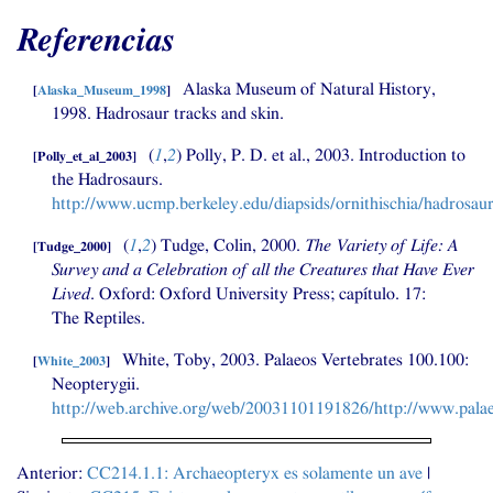
Referencias
Alaska Museum of Natural History,
[
Alaska_Museum_1998
]
1998. Hadrosaur tracks and skin.
(
1
,
2
)
Polly,
P. D.
et al., 2003. Introduction to
[
Polly_et_al_2003
]
the Hadrosaurs.
http://www.ucmp.berkeley.edu/diapsids/ornithischia/hadrosaur
(
1
,
2
)
Tudge, Colin, 2000.
The Variety of Life: A
[
Tudge_2000
]
Survey and a Celebration of all the Creatures that Have Ever
Lived
. Oxford: Oxford University Press; capítulo. 17:
The Reptiles.
White, Toby, 2003. Palaeos Vertebrates 100.100:
[
White_2003
]
Neopterygii.
http://web.archive.org/web/20031101191826/http://www.palae
Anterior:
CC214
.1.1: Archaeopteryx es solamente un ave
|