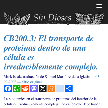
Ir
Mostr
al
naveg
contenido
principal
CB200
.3: El transporte de
proteínas dentro de una
célula es
irreduciblemente complejo.
Mark Isaak. traducción de Samuel Martínez de la Iglesia
03-
09-2003
Sitio original
Facebook
WhatsApp
Reddit
Mastodon
X
Meneame
blogger_post
Compartir
La bioquímica en el transporte de proteínas del interior de la
célula es irreduciblemente compleja, indicando que debe haber