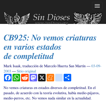
Ir
Mostr
al
naveg
contenido
principal
CB925
: No vemos criaturas
en varios estados
de completitud
Mark Isaak, traducción de Marcelo Huerta San Martín
03-09-
2003
Sitio original
Facebook
WhatsApp
Reddit
Mastodon
X
Meneame
blogger_post
Compartir
No vemos criaturas en estados diversos de completitud. En el
pasado, de acuerdo con la teoría evolutiva, había medio-pájaros,
medio-perros, etc. No vemos nada similar en la actualidad.