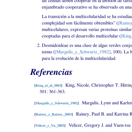
las células deben cooperar en la división de tar
enjambrado cooperativo se ha observado en una 
La transición a la multicelularidad se ha estud
complejidad son fácilmente obtenibles” (
[Raine
multicelulares, expresan varias proteínas similar
cooptadas para el desarrollo multicelular (
[King
Desmidoideae es una clase de algas verdes conju
istmo (
[Margulis_y_Schwartz_1982]
, 100). La 
para la evolución de la multicelularidad.
Referencias
King, Nicole, Christopher T. Hittin
[
King_et_al_2003
]
301: 361-363.
Margulis, Lynn and Karle
[
Margulis_y_Schwartz_1982
]
Rainey, Paul B. and Katrina R
[
Rainey_y_Rainey_2003
]
Velicer, Gregory J. and Yuen-tsu
[
Velicer_y_Yu_2003
]