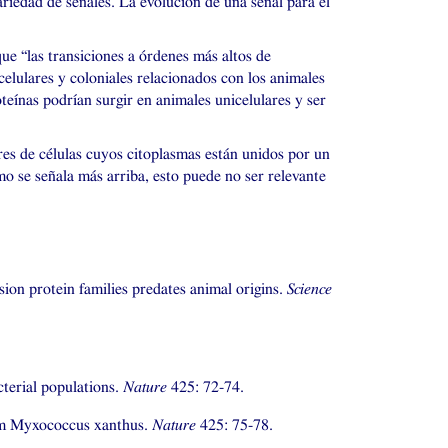
ariedad de señales. La evolución de una señal para el
ue “las transiciones a órdenes más altos de
elulares y coloniales relacionados con los animales
oteínas podrían surgir en animales unicelulares y ser
es de células cuyos citoplasmas están unidos por un
o se señala más arriba, esto puede no ser relevante
sion protein families predates animal origins.
Science
cterial populations.
Nature
425: 72-74.
ium Myxococcus xanthus.
Nature
425: 75-78.