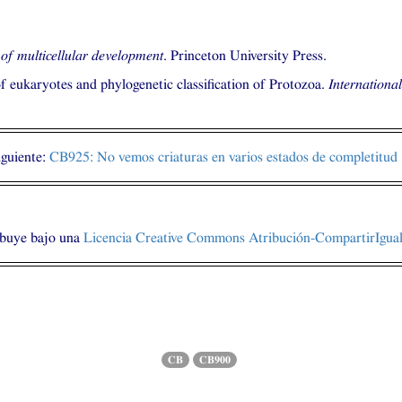
n of multicellular development
. Princeton University Press.
f eukaryotes and phylogenetic classification of Protozoa.
Internationa
iguiente:
CB925
: No vemos criaturas en varios estados de completitud
ibuye bajo una
Licencia Creative Commons Atribución-CompartirIgual 
CB
CB900