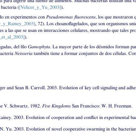
eas para digerir una fuente de alimenos. Muchas bacterias utilizan una v
bacteria (
[Velicer_y_Yu_2003]
).
iado en experimentos con
Pseudomonas fluorescens
, los que mostraron q
y_y_Rainey_2003]
, 72). Los choanoflagelados, que son organismos unic
es a las que se usan en interacciones celulares, mostrando que tales pr
_et_al_2003]
).
gadas, del filo
Gamophyta
. La mayor parte de los désmidos forman par
bacteria
Neisseria
también tiene a formar conjuntos de dos células. Com
ger and Sean B. Carroll. 2003. Evolution of key cell signaling and adhe
ne V. Schwartz. 1982.
Five Kingdoms
San Francisco: W. H. Freeman.
ainey. 2003. Evolution of cooperation and conflict in experimental ba
 N. Yu. 2003. Evolution of novel cooperative swarming in the bacter