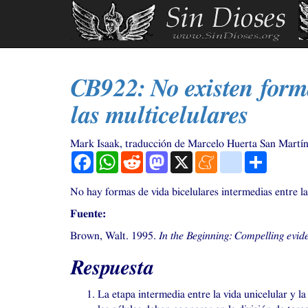
Ir
al
contenido
principal
CB922
: No existen form
las multicelulares
Mark Isaak, traducción de Marcelo Huerta San Martí
Facebook
WhatsApp
Reddit
Mastodon
X
Meneame
blogger_post
Comparti
No hay formas de vida bicelulares intermedias entre la 
Fuente:
Brown, Walt. 1995.
In the Beginning: Compelling evide
Respuesta
La etapa intermedia entre la vida unicelular y la