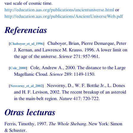
vast scale of cosmic time.
http://education.aas.org/publications/ancientuniverse.html
or
http://education.aas.org/publications/AncientUniverseWeb.pdf
Referencias
Chaboyer, Brian, Pierre Demarque, Peter
[
Chaboyer_et_al_1996
]
J. Kernan, and Lawrence M. Krauss. 1996. A lower limit on
the age of the universe.
Science
271: 957-961.
Cole, Andrew A., 2000. The distance to the Large
[
Cole_2000
]
Magellanic Cloud.
Science
289: 1149-1150.
Nesvorny, D.,
W. F.
Bottke Jr., L. Dones
[
Nesvorny_et_al_2002
]
and
H. F.
Levison, 2002. The recent breakup of an asteroid
in the main-belt region.
Nature
417: 720-722.
Otras lecturas
Ferris, Timothy, 1997.
The Whole Shebang
. New York: Simon
&
Schuster.