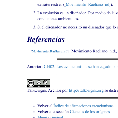
extraterrestres (
[Movimiento_Raeliano_nd]
).
La evolución es un diseñador. Por medio de la va
condiciones ambientales.
Si el diseñador no necesitó un diseñador que lo 
Referencias
Movimiento Raeliano, n.d.,
[
Movimiento_Raeliano_nd
]
Anterior:
CI402
: Los evolucionistas se han cegado par
TalkOrigins Archive
por
http://talkorigins.org
se distr
Volver al
Índice de afirmaciones creacionistas
Volver a la sección
Ciencias de los orígenes
Menú principal