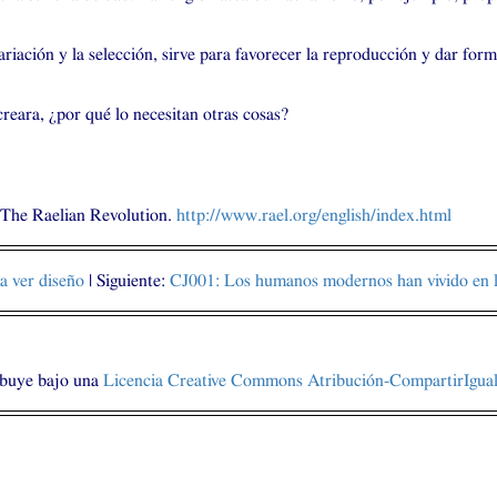
riación y la selección, sirve para favorecer la reproducción y dar form
creara, ¿por qué lo necesitan otras cosas?
 The Raelian Revolution.
http://www.rael.org/english/index.html
a ver diseño
| Siguiente:
CJ001
: Los humanos modernos han vivido en la
ibuye bajo una
Licencia Creative Commons Atribución-CompartirIgual 