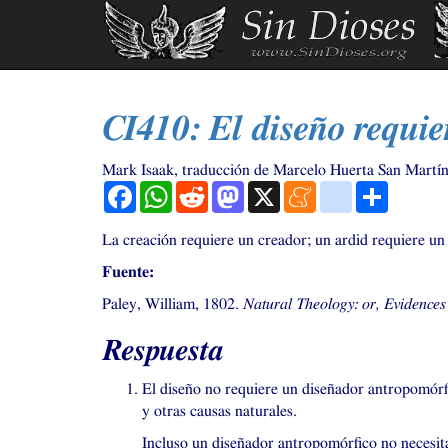
Ir
al
contenido
principal
CI410
: El diseño requi
Mark Isaak, traducción de Marcelo Huerta San Martí
Facebook
WhatsApp
Reddit
Mastodon
X
Meneame
blogger_post
Comparti
La creación requiere un creador; un ardid requiere un
Fuente:
Paley, William, 1802.
Natural Theology: or, Evidences 
Respuesta
El diseño no requiere un diseñador antropomórfi
y otras causas naturales.
Incluso un diseñador antropomórfico no necesita