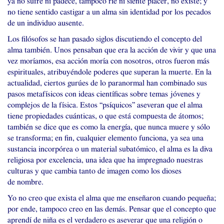
ya no sufre ni padece, tampoco ríe ni siente placer, no existe; y
no tiene sentido castigar a un alma sin identidad por los pecados
de un individuo ausente.
Los filósofos se han pasado siglos discutiendo el concepto del
alma también. Unos pensaban que era la acción de vivir y que una
vez moríamos, esa acción moría con nosotros, otros fueron más
espirituales, atribuyéndole poderes que superan la muerte. En la
actualidad, ciertos gurúes de lo paranormal han combinado sus
pasos metafísicos con ideas científicas sobre temas jóvenes y
complejos de la física. Estos “psíquicos” aseveran que el alma
tiene propiedades cuánticas, o que está compuesta de átomos;
también se dice que es como la energía, que nunca muere y sólo
se transforma; en fin, cualquier elemento funciona, ya sea una
sustancia incorpórea o un material subatómico, el alma es la diva
religiosa por excelencia, una idea que ha impregnado nuestras
culturas y que cambia tanto de imagen como los dioses
de nombre.
Yo no creo que exista el alma que me enseñaron cuando pequeña;
por ende, tampoco creo en las demás. Pensar que el concepto que
aprendí de niña es el verdadero es aseverar que una religión o