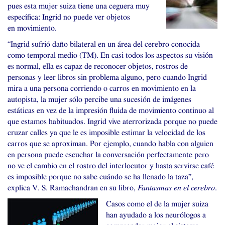
pues esta mujer suiza tiene una ceguera muy
específica: Ingrid no puede ver objetos
en movimiento.
“Ingrid sufrió daño bilateral en un área del cerebro conocida
como temporal medio (
TM
). En casi todos los aspectos su visión
es normal, ella es capaz de reconocer objetos, rostros de
personas y leer libros sin problema alguno, pero cuando Ingrid
mira a una persona corriendo o carros en movimiento en la
autopista, la mujer sólo percibe una sucesión de imágenes
estáticas en vez de la impresión fluida de movimiento continuo al
que estamos habituados. Ingrid vive aterrorizada porque no puede
cruzar calles ya que le es imposible estimar la velocidad de los
carros que se aproximan. Por ejemplo, cuando habla con alguien
en persona puede escuchar la conversación perfectamente pero
no ve el cambio en el rostro del interlocutor y hasta servirse café
es imposible porque no sabe cuándo se ha llenado la taza”,
explica
V. S.
Ramachandran en su libro,
Fantasmas en el cerebro
.
Casos como el de la mujer suiza
han ayudado a los neurólogos a