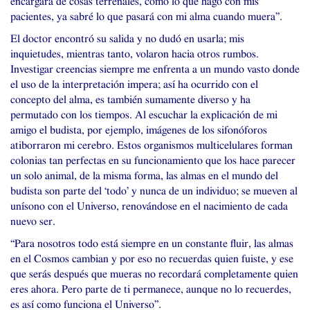
encargara de cosas terrenales, como lo que hago con mis
pacientes, ya sabré lo que pasará con mi alma cuando muera”.
El doctor encontró su salida y no dudó en usarla; mis
inquietudes, mientras tanto, volaron hacia otros rumbos.
Investigar creencias siempre me enfrenta a un mundo vasto donde
el uso de la interpretación impera; así ha ocurrido con el
concepto del alma, es también sumamente diverso y ha
permutado con los tiempos. Al escuchar la explicación de mi
amigo el budista, por ejemplo, imágenes de los sifonóforos
atiborraron mi cerebro. Estos organismos multicelulares forman
colonias tan perfectas en su funcionamiento que los hace parecer
un solo animal, de la misma forma, las almas en el mundo del
budista son parte del ‘todo’ y nunca de un individuo; se mueven al
unísono con el Universo, renovándose en el nacimiento de cada
nuevo ser.
“Para nosotros todo está siempre en un constante fluir, las almas
en el Cosmos cambian y por eso no recuerdas quien fuiste, y ese
que serás después que mueras no recordará completamente quien
eres ahora. Pero parte de ti permanece, aunque no lo recuerdes,
es así como funciona el Universo”.