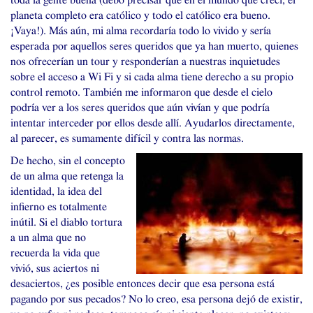
toda la gente buena (debo precisar que en el mundo que crecí, el
planeta completo era católico y todo el católico era bueno.
¡Vaya!). Más aún, mi alma recordaría todo lo vivido y sería
esperada por aquellos seres queridos que ya han muerto, quienes
nos ofrecerían un tour y responderían a nuestras inquietudes
sobre el acceso a Wi Fi y si cada alma tiene derecho a su propio
control remoto. También me informaron que desde el cielo
podría ver a los seres queridos que aún vivían y que podría
intentar interceder por ellos desde allí. Ayudarlos directamente,
al parecer, es sumamente difícil y contra las normas.
De hecho, sin el concepto
de un alma que retenga la
identidad, la idea del
infierno es totalmente
inútil. Si el diablo tortura
a un alma que no
recuerda la vida que
vivió, sus aciertos ni
desaciertos, ¿es posible entonces decir que esa persona está
pagando por sus pecados? No lo creo, esa persona dejó de existir,