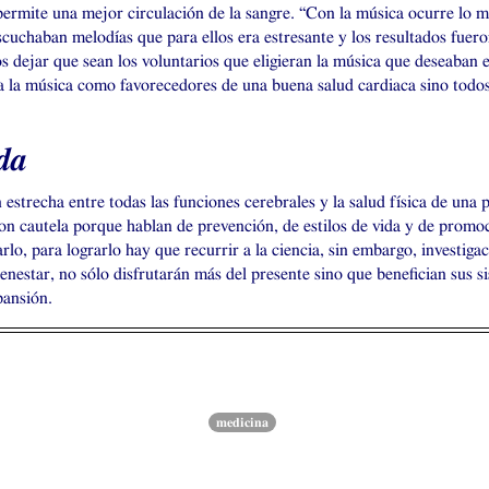
 permite una mejor circulación de la sangre. “Con la música ocurre lo mi
uchaban melodías que para ellos era estresante y los resultados fuero
s dejar que sean los voluntarios que eligieran la música que deseaban e
 a la música como favorecedores de una buena salud cardiaca sino todos
da
 estrecha entre todas las funciones cerebrales y la salud física de una
 con cautela porque hablan de prevención, de estilos de vida y de prom
rlo, para lograrlo hay que recurrir a la ciencia, sin embargo, investig
nestar, no sólo disfrutarán más del presente sino que benefician sus s
pansión.
medicina