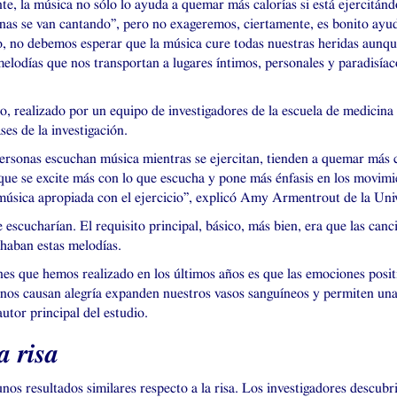
e, la música no sólo lo ayuda a quemar más calorías si está ejercitánd
penas se van cantando”, pero no exageremos, ciertamente, es bonito ayu
rgo, no debemos esperar que la música cure todas nuestras heridas aunq
elodías que nos transportan a lugares íntimos, personales y paradisíac
o, realizado por un equipo de investigadores de la escuela de medicin
ses de la investigación.
rsonas escuchan música mientras se ejercitan, tienden a quemar más cal
ue se excite más con lo que escucha y pone más énfasis en los movimient
música apropiada con el ejercicio”, explicó Amy Armentrout de la Univ
 escucharían. El requisito principal, básico, más bien, era que las canc
chaban estas melodías.
nes que hemos realizado en los últimos años es que las emociones posi
nos causan alegría expanden nuestros vasos sanguíneos y permiten una 
autor principal del estudio.
a risa
nos resultados similares respecto a la risa. Los investigadores descubr