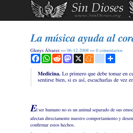
Ir
al
contenido
principal
La música ayuda al cor
Glenys Álvarez
06-12-2008
0 comentarios
Facebook
WhatsApp
Reddit
Mastodon
X
Meneame
blogger_post
Comparti
Medicina.
Lo primero que debe tomar en cuen
sentirse bien, si es así, escucharlas de vez 
E
l ser humano no es un animal separado de sus emoc
afectan directamente nuestro comportamiento y desempeñ
confirmar estos hechos.