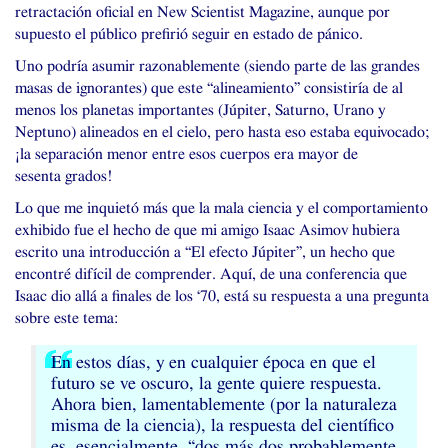
retractación oficial en New Scientist Magazine, aunque por
supuesto el público prefirió seguir en estado de pánico.
Uno podría asumir razonablemente (siendo parte de las grandes
masas de ignorantes) que este “alineamiento” consistiría de al
menos los planetas importantes (Júpiter, Saturno, Urano y
Neptuno) alineados en el cielo, pero hasta eso estaba equivocado;
¡la separación menor entre esos cuerpos era mayor de
sesenta grados!
Lo que me inquietó más que la mala ciencia y el comportamiento
exhibido fue el hecho de que mi amigo Isaac Asimov hubiera
escrito una introducción a “El efecto Júpiter”, un hecho que
encontré difícil de comprender. Aquí, de una conferencia que
Isaac dio allá a finales de los ‘70, está su respuesta a una pregunta
sobre este tema:
En estos días, y en cualquier época en que el
futuro se ve oscuro, la gente quiere respuesta.
Ahora bien, lamentablemente (por la naturaleza
misma de la ciencia), la respuesta del científico
es, esencialmente, “dos más dos probablemente