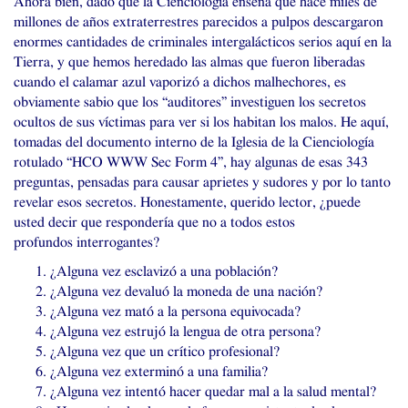
Ahora bien, dado que la Cienciología enseña que hace miles de
millones de años extraterrestres parecidos a pulpos descargaron
enormes cantidades de criminales intergalácticos serios aquí en la
Tierra, y que hemos heredado las almas que fueron liberadas
cuando el calamar azul vaporizó a dichos malhechores, es
obviamente sabio que los “auditores” investiguen los secretos
ocultos de sus víctimas para ver si los habitan los malos. He aquí,
tomadas del documento interno de la Iglesia de la Cienciología
rotulado “
HCO
WWW
Sec Form 4”, hay algunas de esas 343
preguntas, pensadas para causar aprietes y sudores y por lo tanto
revelar esos secretos. Honestamente, querido lector, ¿puede
usted decir que respondería que no a todos estos
profundos interrogantes?
¿Alguna vez esclavizó a una población?
¿Alguna vez devaluó la moneda de una nación?
¿Alguna vez mató a la persona equivocada?
¿Alguna vez estrujó la lengua de otra persona?
¿Alguna vez que un crítico profesional?
¿Alguna vez exterminó a una familia?
¿Alguna vez intentó hacer quedar mal a la salud mental?