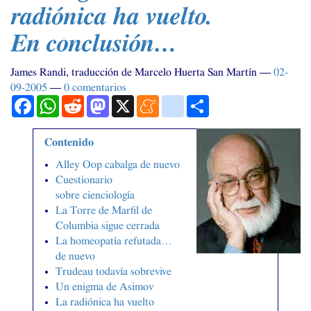
radiónica ha vuelto.
En conclusión…
James Randi, traducción de Marcelo Huerta San Martín
02-
09-2005
0 comentarios
Facebook
WhatsApp
Reddit
Mastodon
X
Meneame
blogger_post
Compartir
Contenido
Alley Oop cabalga de nuevo
Cuestionario
sobre cienciología
La Torre de Marfil de
Columbia sigue cerrada
La homeopatía refutada…
de nuevo
Trudeau todavía sobrevive
Un enigma de Asimov
La radiónica ha vuelto