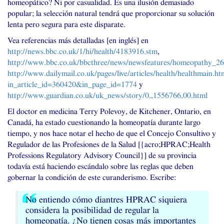
homeopático? Ni por casualidad. Es una ilusión demasiado
popular; la selección natural tendrá que proporcionar su solución
lenta pero segura para este disparate.
Vea referencias más detalladas [en inglés] en
http://news.bbc.co.uk/1/hi/health/4183916.stm
,
http://www.bbc.co.uk/bbcthree/news/newsfeatures/homeopathy_2
http://www.dailymail.co.uk/pages/live/articles/health/healthmain.ht
in_article_id=360420&in_page_id=1774
y
http://www.guardian.co.uk/uk_news/story/0,,1556766,00.html
El doctor en medicina Terry Polevoy, de Kitchener, Ontario, en
Canadá, ha estado cuestionando la homeopatía durante largo
tiempo, y nos hace notar el hecho de que el Concejo Consultivo y
Regulador de las Profesiones de la Salud [{acro;
HPRAC
;Health
Professions Regulatory Advisory Council}] de su provincia
todavía está haciendo escándalo sobre las reglas que deben
gobernar la condición de este curanderismo. Escribe:
No entiendo cómo diantres
HPRAC
siquiera
considera la posibilidad de regular la
homeopatía. ¿No tienen cosas más importantes