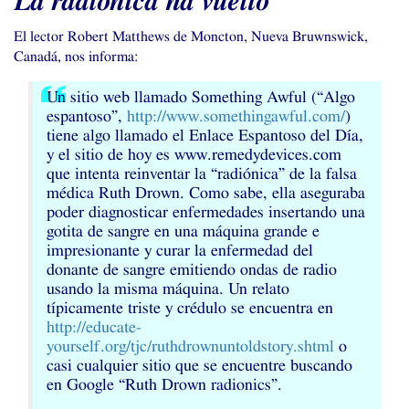
La radiónica ha vuelto
El lector Robert Matthews de Moncton, Nueva Bruwnswick,
Canadá, nos informa:
Un sitio web llamado Something Awful (“Algo
espantoso”,
http://www.somethingawful.com/
)
tiene algo llamado el Enlace Espantoso del Día,
y el sitio de hoy es www.remedydevices.com
que intenta reinventar la “radiónica” de la falsa
médica Ruth Drown. Como sabe, ella aseguraba
poder diagnosticar enfermedades insertando una
gotita de sangre en una máquina grande e
impresionante y curar la enfermedad del
donante de sangre emitiendo ondas de radio
usando la misma máquina. Un relato
típicamente triste y crédulo se encuentra en
http://educate-
yourself.org/tjc/ruthdrownuntoldstory.shtml
o
casi cualquier sitio que se encuentre buscando
en Google “Ruth Drown radionics”.