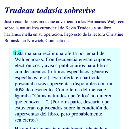
Trudeau todavía sobrevive
Justo cuando pensamos que advirtiendo a las Farmacias Walgreen
sobre la naturaleza curanderil de Kevin Trudeau y su libro
haríamos mella en su operación, llegó esto de la lectora Christine
Bobinski en Norwich, Connecticut:
Esta mañana recibí una oferta por email de
Waldenbooks. Con frecuencia envían cupones
electrónicos y avisos publicitarios para libros
con descuentos (o libros específicos, géneros
específicos, etc.). Esta oferta en particular
presentaba seis superventas disponibles con un
40% de descuento. Como tema del mensaje
figuraba “Curas naturales que ‘ellos’ no quieren
que conozca…”. (Por otra parte, desearía que
estuvieran equivocados sobre la condición de
superventas del libro, pero probablemente
sea cierto.)
He aquí mi mensaje parcialmente plagiado a