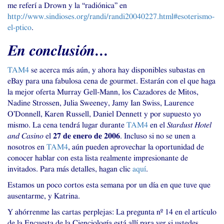
me referí a Drown y la “radiónica” en
http://www.sindioses.org/randi/randi20040227.html#esoterismo-
el-ptico
.
En conclusión…
TAM4
se acerca más aún, y ahora hay disponibles subastas en
eBay para una fabulosa cena de gourmet. Estarán con el que haga
la mejor oferta Murray Gell-Mann, los Cazadores de Mitos,
Nadine Strossen, Julia Sweeney, Jamy Ian Swiss, Laurence
O’Donnell, Karen Russell, Daniel Dennett y por supuesto yo
mismo. La cena tendrá lugar durante
TAM4
en el
Stardust Hotel
and Casino
el
27 de enero de 2006
. Incluso si no se unen a
nosotros en
TAM4
, aún pueden aprovechar la oportunidad de
conocer hablar con esta lista realmente impresionante de
invitados. Para más detalles, hagan clic
aquí
.
Estamos un poco cortos esta semana por un día en que tuve que
ausentarme, y Katrina.
Y ahórrenme las cartas perplejas: La pregunta nº 14 en el artículo
de la Encuesta de la Cienciología está allí para ver si ustedes