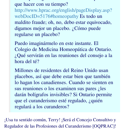
que hacer con su tiempo?
http://www.hprac.org/english/pageDisplay.asp?
webDocID=5176#homeopathy
Es todo un
maldito fraude; oh, no, debo estar equivocado,
digamos mejor un placebo. ¿Cómo puede
regularse un placebo?
Puedo imaginármelo en este instante. El
Colegio de Medicina Homeopática de Ontario.
¿Qué servirán en las reuniones del consejo a la
hora del té?
Millones de residentes del Reino Unido usan
placebos, así que debe estar bien que también
lo hagan los canadienses. Cuando se sienten en
sus reuniones o los examinen sus pares ¿les
darán bolígrafos invisibles? Si Ontario permite
que el curanderismo esté regulado, ¿quién
regulará a los curanderos?
¡Usa tu sentido común, Terry! ¡Será el Concejo Consultivo y
Regulador de las Profesiones del Curanderismo [
OQPRAC
]!