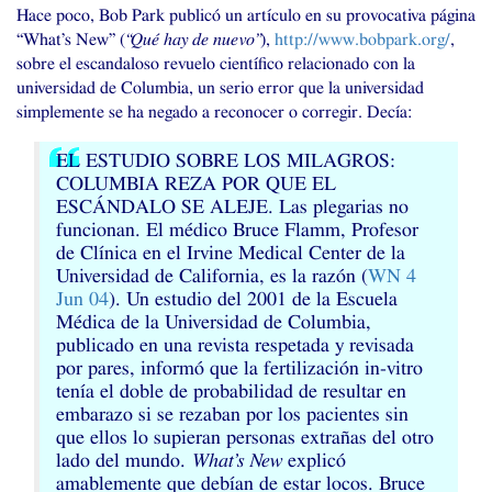
Hace poco, Bob Park publicó un artículo en su provocativa página
“What’s New” (
“Qué hay de nuevo”
),
http://www.bobpark.org/
,
sobre el escandaloso revuelo científico relacionado con la
universidad de Columbia, un serio error que la universidad
simplemente se ha negado a reconocer o corregir. Decía:
EL
ESTUDIO
SOBRE
LOS
MILAGROS
:
COLUMBIA
REZA
POR
QUE
EL
ESCÁNDALO
SE
ALEJE
. Las plegarias no
funcionan. El médico Bruce Flamm, Profesor
de Clínica en el Irvine Medical Center de la
Universidad de California, es la razón (
WN
4
Jun 04
). Un estudio del 2001 de la Escuela
Médica de la Universidad de Columbia,
publicado en una revista respetada y revisada
por pares, informó que la fertilización in-vitro
tenía el doble de probabilidad de resultar en
embarazo si se rezaban por los pacientes sin
que ellos lo supieran personas extrañas del otro
lado del mundo.
What’s New
explicó
amablemente que debían de estar locos. Bruce