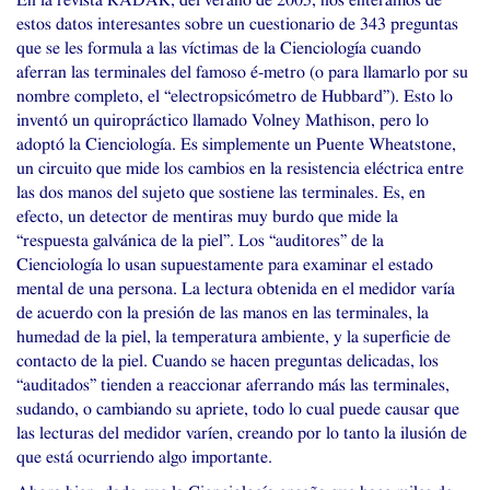
En la revista
RADAR
, del verano de 2005, nos enteramos de
estos datos interesantes sobre un cuestionario de 343 preguntas
que se les formula a las víctimas de la Cienciología cuando
aferran las terminales del famoso é-metro (o para llamarlo por su
nombre completo, el “electropsicómetro de Hubbard”). Esto lo
inventó un quiropráctico llamado Volney Mathison, pero lo
adoptó la Cienciología. Es simplemente un Puente Wheatstone,
un circuito que mide los cambios en la resistencia eléctrica entre
las dos manos del sujeto que sostiene las terminales. Es, en
efecto, un detector de mentiras muy burdo que mide la
“respuesta galvánica de la piel”. Los “auditores” de la
Cienciología lo usan supuestamente para examinar el estado
mental de una persona. La lectura obtenida en el medidor varía
de acuerdo con la presión de las manos en las terminales, la
humedad de la piel, la temperatura ambiente, y la superficie de
contacto de la piel. Cuando se hacen preguntas delicadas, los
“auditados” tienden a reaccionar aferrando más las terminales,
sudando, o cambiando su apriete, todo lo cual puede causar que
las lecturas del medidor varíen, creando por lo tanto la ilusión de
que está ocurriendo algo importante.