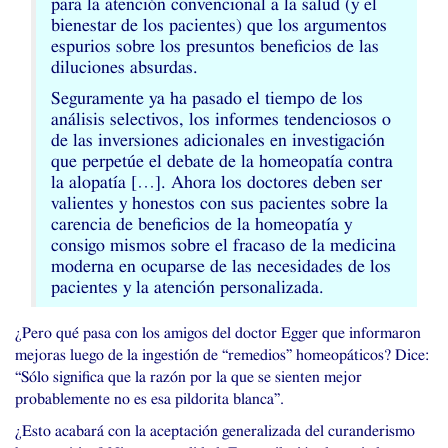
para la atención convencional a la salud (y el
bienestar de los pacientes) que los argumentos
espurios sobre los presuntos beneficios de las
diluciones absurdas.
Seguramente ya ha pasado el tiempo de los
análisis selectivos, los informes tendenciosos o
de las inversiones adicionales en investigación
que perpetúe el debate de la homeopatía contra
la alopatía […]. Ahora los doctores deben ser
valientes y honestos con sus pacientes sobre la
carencia de beneficios de la homeopatía y
consigo mismos sobre el fracaso de la medicina
moderna en ocuparse de las necesidades de los
pacientes y la atención personalizada.
¿Pero qué pasa con los amigos del doctor Egger que informaron
mejoras luego de la ingestión de “remedios” homeopáticos? Dice:
“Sólo significa que la razón por la que se sienten mejor
probablemente no es esa pildorita blanca”.
¿Esto acabará con la aceptación generalizada del curanderismo