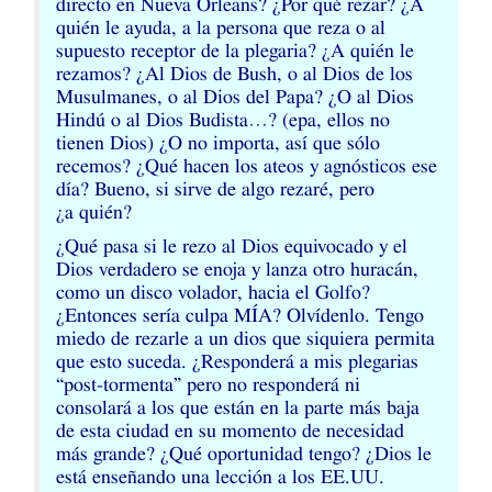
directo en Nueva Orleans? ¿Por qué rezar? ¿A
quién le ayuda, a la persona que reza o al
supuesto receptor de la plegaria? ¿A quién le
rezamos? ¿Al Dios de Bush, o al Dios de los
Musulmanes, o al Dios del Papa? ¿O al Dios
Hindú o al Dios Budista…? (epa, ellos no
tienen Dios) ¿O no importa, así que sólo
recemos? ¿Qué hacen los ateos y agnósticos ese
día? Bueno, si sirve de algo rezaré, pero
¿a quién?
¿Qué pasa si le rezo al Dios equivocado y el
Dios verdadero se enoja y lanza otro huracán,
como un disco volador, hacia el Golfo?
¿Entonces sería culpa MÍA? Olvídenlo. Tengo
miedo de rezarle a un dios que siquiera permita
que esto suceda. ¿Responderá a mis plegarias
“post-tormenta” pero no responderá ni
consolará a los que están en la parte más baja
de esta ciudad en su momento de necesidad
más grande? ¿Qué oportunidad tengo? ¿Dios le
está enseñando una lección a los
EE
.
UU
.