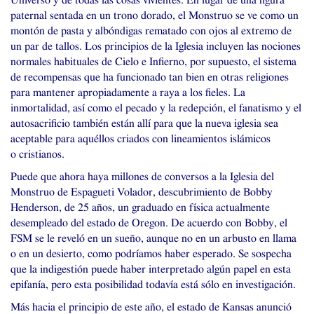
Universo y de todas las cosas vivientes. En lugar de una figura
paternal sentada en un trono dorado, el Monstruo se ve como un
montón de pasta y albóndigas rematado con ojos al extremo de
un par de tallos. Los principios de la Iglesia incluyen las nociones
normales habituales de Cielo e Infierno, por supuesto, el sistema
de recompensas que ha funcionado tan bien en otras religiones
para mantener apropiadamente a raya a los fieles. La
inmortalidad, así como el pecado y la redepción, el fanatismo y el
autosacrificio también están allí para que la nueva iglesia sea
aceptable para aquéllos criados con lineamientos islámicos
o cristianos.
Puede que ahora haya millones de conversos a la Iglesia del
Monstruo de Espagueti Volador, descubrimiento de Bobby
Henderson, de 25 años, un graduado en física actualmente
desempleado del estado de Oregon. De acuerdo con Bobby, el
FSM
se le reveló en un sueño, aunque no en un arbusto en llama
o en un desierto, como podríamos haber esperado. Se sospecha
que la indigestión puede haber interpretado algún papel en esta
epifanía, pero esta posibilidad todavía está sólo en investigación.
Más hacia el principio de este año, el estado de Kansas anunció