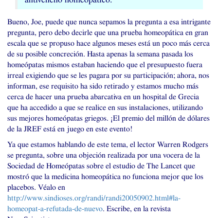
Bueno, Joe, puede que nunca sepamos la pregunta a esa intrigante
pregunta, pero debo decirle que una prueba homeopática en gran
escala que se propuso hace algunos meses está un poco más cerca
de su posible concreción. Hasta apenas la semana pasada los
homeópatas mismos estaban haciendo que el presupuesto fuera
irreal exigiendo que se les pagara por su participación; ahora, nos
informan, ese requisito ha sido retirado y estamos mucho más
cerca de hacer una prueba abarcativa en un hospital de Grecia
que ha accedido a que se realice en sus instalaciones, utilizando
sus mejores homeópatas griegos. ¡El premio del millón de dólares
de la
JREF
está en juego en este evento!
Ya que estamos hablando de este tema, el lector Warren Rodgers
se pregunta, sobre una objeción realizada por una vocera de la
Sociedad de Homeópatas sobre el estudio de The Lancet que
mostró que la medicina homeopática no funciona mejor que los
placebos. Véalo en
http://www.sindioses.org/randi/randi20050902.html#la-
homeopat-a-refutada-de-nuevo
. Escribe, en la revista