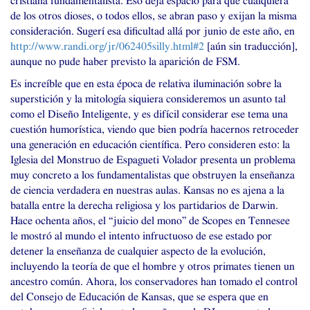
cristiana fundamentalista. Eso deja espacio para que cualquiera
de los otros dioses, o todos ellos, se abran paso y exijan la misma
consideración. Sugerí esa dificultad allá por junio de este año, en
http://www.randi.org/jr/062405silly.html#2
[aún sin traducción],
aunque no pude haber previsto la aparición de
FSM
.
Es increíble que en esta época de relativa iluminación sobre la
superstición y la mitología siquiera consideremos un asunto tal
como el Diseño Inteligente, y es difícil considerar ese tema una
cuestión humorística, viendo que bien podría hacernos retroceder
una generación en educación científica. Pero consideren esto: la
Iglesia del Monstruo de Espagueti Volador presenta un problema
muy concreto a los fundamentalistas que obstruyen la enseñanza
de ciencia verdadera en nuestras aulas. Kansas no es ajena a la
batalla entre la derecha religiosa y los partidarios de Darwin.
Hace ochenta años, el “juicio del mono” de Scopes en Tennesee
le mostró al mundo el intento infructuoso de ese estado por
detener la enseñanza de cualquier aspecto de la evolución,
incluyendo la teoría de que el hombre y otros primates tienen un
ancestro común. Ahora, los conservadores han tomado el control
del Consejo de Educación de Kansas, que se espera que en