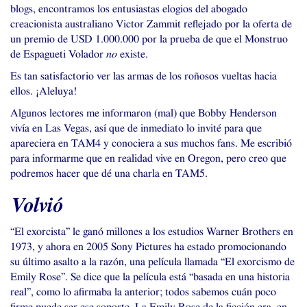
blogs, encontramos los entusiastas elogios del abogado
creacionista australiano Victor Zammit reflejado por la oferta de
un premio de
USD
1.000.000 por la prueba de que el Monstruo
de Espagueti Volador
no
existe.
Es tan satisfactorio ver las armas de los roñosos vueltas hacia
ellos. ¡Aleluya!
Algunos lectores me informaron (mal) que Bobby Henderson
vivía en Las Vegas, así que de inmediato lo invité para que
apareciera en
TAM4
y conociera a sus muchos fans. Me escribió
para informarme que en realidad vive en Oregon, pero creo que
podremos hacer que dé una charla en
TAM5
.
Volvió
“
El exorcista” le ganó millones a los estudios Warner Brothers en
1973, y ahora en 2005 Sony Pictures ha estado promocionando
su último asalto a la razón, una película llamada “El exorcismo de
Emily Rose”. Se dice que la película está “basada en una historia
real”, como lo afirmaba la anterior; todos sabemos cuán poco