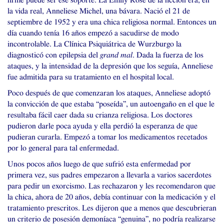
firme puede ser ese soporte. La Emily Rose de la ficción era, en
la vida real, Anneliese Michel, una bávara. Nació el 21 de
septiembre de 1952 y era una chica religiosa normal. Entonces un
día cuando tenía 16 años empezó a sacudirse de modo
incontrolable. La Clínica Psiquiátrica de Wurzburgo la
diagnosticó con epilepsia del
grand mal
. Dada la fuerza de los
ataques, y la intensidad de la depresión que los seguía, Anneliese
fue admitida para su tratamiento en el hospital local.
Poco después de que comenzaran los ataques, Anneliese adoptó
la convicción de que estaba “poseída”, un autoengaño en el que le
resultaba fácil caer dada su crianza religiosa. Los doctores
pudieron darle poca ayuda y ella perdió la esperanza de que
pudieran curarla. Empezó a tomar los medicamentos recetados
por lo general para tal enfermedad.
Unos pocos años luego de que sufrió esta enfermedad por
primera vez, sus padres empezaron a llevarla a varios sacerdotes
para pedir un exorcismo. Las rechazaron y les recomendaron que
la chica, ahora de 20 años, debía continuar con la medicación y el
tratamiento prescritos. Les dijeron que a menos que descubrieran
un criterio de posesión demoníaca “genuina”, no podría realizarse