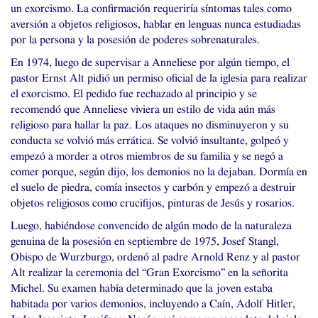
un exorcismo. La confirmación requeriría síntomas tales como
aversión a objetos religiosos, hablar en lenguas nunca estudiadas
por la persona y la posesión de poderes sobrenaturales.
En 1974, luego de supervisar a Anneliese por algún tiempo, el
pastor Ernst Alt pidió un permiso oficial de la iglesia para realizar
el exorcismo. El pedido fue rechazado al principio y se
recomendó que Anneliese viviera un estilo de vida aún más
religioso para hallar la paz. Los ataques no disminuyeron y su
conducta se volvió más errática. Se volvió insultante, golpeó y
empezó a morder a otros miembros de su familia y se negó a
comer porque, según dijo, los demonios no la dejaban. Dormía en
el suelo de piedra, comía insectos y carbón y empezó a destruir
objetos religiosos como crucifijos, pinturas de Jesús y rosarios.
Luego, habiéndose convencido de algún modo de la naturaleza
genuina de la posesión en septiembre de 1975, Josef Stangl,
Obispo de Wurzburgo, ordenó al padre Arnold Renz y al pastor
Alt realizar la ceremonia del “Gran Exorcismo” en la señorita
Michel. Su examen había determinado que la joven estaba
habitada por varios demonios, incluyendo a Caín, Adolf Hitler,