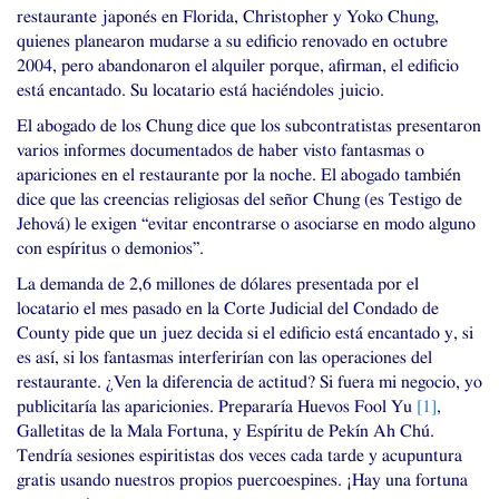
restaurante japonés en Florida, Christopher y Yoko Chung,
quienes planearon mudarse a su edificio renovado en octubre
2004, pero abandonaron el alquiler porque, afirman, el edificio
está encantado. Su locatario está haciéndoles juicio.
El abogado de los Chung dice que los subcontratistas presentaron
varios informes documentados de haber visto fantasmas o
apariciones en el restaurante por la noche. El abogado también
dice que las creencias religiosas del señor Chung (es Testigo de
Jehová) le exigen “evitar encontrarse o asociarse en modo alguno
con espíritus o demonios”.
La demanda de 2,6 millones de dólares presentada por el
locatario el mes pasado en la Corte Judicial del Condado de
County pide que un juez decida si el edificio está encantado y, si
es así, si los fantasmas interferirían con las operaciones del
restaurante. ¿Ven la diferencia de actitud? Si fuera mi negocio, yo
publicitaría las aparicionies. Prepararía Huevos Fool Yu
[
1
]
,
Galletitas de la Mala Fortuna, y Espíritu de Pekín Ah Chú.
Tendría sesiones espiritistas dos veces cada tarde y acupuntura
gratis usando nuestros propios puercoespines. ¡Hay una fortuna