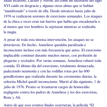
Judas Iscariote, Lucifer y Nerón, así como un sacerdote del siglo
XVI
caído en desgracia y algunas otras almas que se habían
“manifestado” a través de ella. Desde entonces hasta julio de
1976 se realizaron sesiones de exorcismo semanales. Los ataques
de la chica a veces eran tan fuertes que había que encadenarla o
al menos que tres hombres la sujetaran mientras se realizaba
la magia.
A pesar de toda esta intensa intervención, los ataques no se
detuvieron. De hecho, Anneliese quedaba paralizada e
inconsciente incluso con más frecuencia que antes. El exorcismo
implacable continuó durante muchos meses, con profusión de
plegarias y recitados. Por varias semanas, Anneliese rehusó toda
comida. El último día del exorcismo, totalmente demacrada,
padeciendo neumonía y con las rodillas rotas por las 600
genuflexiones que realizaba durante las ceremonias diarias, la
señorita Michel quedó inconsciente. Murió al día siguiente, 1 de
julio de 1976. Pronto se levantaron cargos de homocidio
negligente contra los padres de Anneliese y los dos exorcistas,
Renz y Alt.
Antes de que esos eventos finales ocurrieran, la película “El