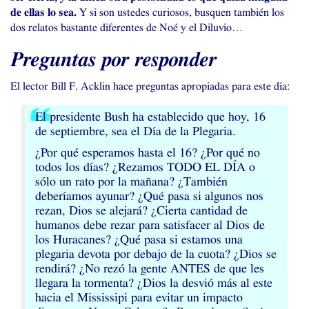
de ellas lo sea.
Y si son ustedes curiosos, busquen también los
dos relatos bastante diferentes de Noé y el Diluvio…
Preguntas por responder
El lector Bill F. Acklin hace preguntas apropiadas para este día:
El presidente Bush ha establecido que hoy, 16
de septiembre, sea el Día de la Plegaria.
¿Por qué esperamos hasta el 16? ¿Por qué no
todos los días? ¿Rezamos
TODO
EL
DÍA o
sólo un rato por la mañana? ¿También
deberíamos ayunar? ¿Qué pasa si algunos nos
rezan, Dios se alejará? ¿Cierta cantidad de
humanos debe rezar para satisfacer al Dios de
los Huracanes? ¿Qué pasa si estamos una
plegaria devota por debajo de la cuota? ¿Dios se
rendirá? ¿No rezó la gente
ANTES
de que les
llegara la tormenta? ¿Dios la desvió más al este
hacia el Mississipi para evitar un impacto