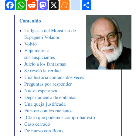
Facebook
WhatsApp
Reddit
Mastodon
X
Meneame
blogger_post
Compartir
Contenido
La Iglesia del Monstruo de
Espagueti Volador
Volvió
Elija mejor a
sus auspiciantes
Juicio a los fantasmas
Se reveló la verdad
Una historia contada dos veces
Preguntas por responder
Nueva esperanza
Departamento de epifanías
Una queja justificada
Furioso con los raelianos
¡Claro que podemos comprobar esto!
Caso cerrado
De nuevo con Boots