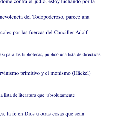
dome contra el judío, estoy luchando por la
benevolencia del Todopoderoso, parece una
oles por las fuerzas del Canciller Adolf
 para las bibliotecas, publicó una lista de directivas
 darvinismo primitivo y el monismo (Häckel)
na lista de literatura que “absolutamente
es, la fe en Dios u otras cosas que sean