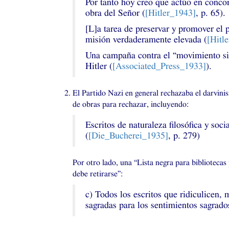
Por tanto hoy creo que actúo en conco
obra del Señor (
[Hitler_1943]
, p. 65).
[L]a tarea de preservar y promover el 
misión verdaderamente elevada (
[Hitl
Una campaña contra el “movimiento sin
Hitler (
[Associated_Press_1933]
).
El Partido Nazi en general rechazaba el darvinis
de obras para rechazar, incluyendo:
Escritos de naturaleza filosófica y soc
(
[Die_Bucherei_1935]
, p. 279)
Por otro lado, una “Lista negra para bibliotecas 
debe retirarse”:
c) Todos los escritos que ridiculicen, 
sagradas para los sentimientos sagrado