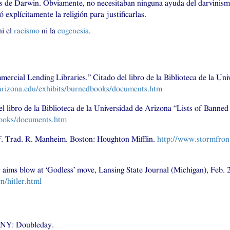
es de Darwin. Obviamente, no necesitaban ninguna ayuda del darvinis
explícitamente la religión para justificarlas.
i el
racismo
ni la
eugenesia
.
mmercial Lending Libraries.” Citado del libro de la Biblioteca de la U
.arizona.edu/exhibits/burnedbooks/documents.htm
l libro de la Biblioteca de la Universidad de Arizona “Lists of Banne
dbooks/documents.htm
f
. Trad. R. Manheim. Boston: Houghton Mifflin.
http://www.stormfron
r aims blow at ‘Godless’ move, Lansing State Journal (Michigan), Feb. 
n/hitler.html
NY
: Doubleday.