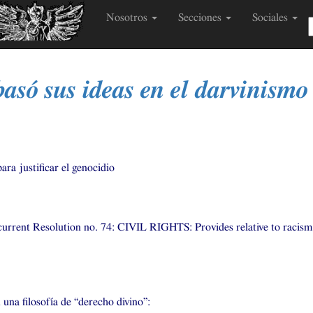
Nosotros
Secciones
Sociales
basó sus ideas en el darvinismo
r
ara justificar el genocidio
urrent Resolution no. 74:
CIVIL
RIGHTS
: Provides relative to raci
 una filosofía de “derecho divino”: