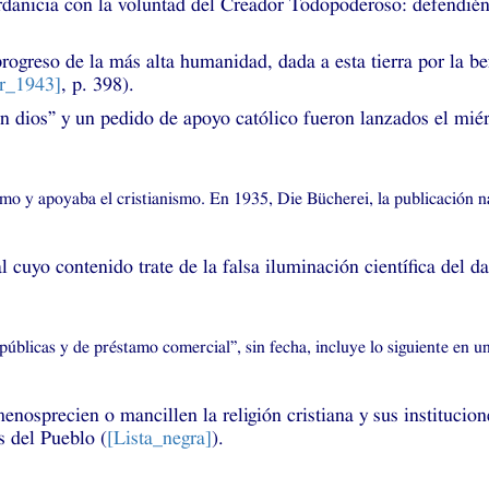
rdanicia con la voluntad del Creador Todopoderoso: defendién
progreso de la más alta humanidad, dada a esta tierra por la 
er_1943]
, p. 398).
 dios” y un pedido de apoyo católico fueron lanzados el miérc
mo y apoyaba el cristianismo. En 1935, Die Bücherei, la publicación nazi
ial cuyo contenido trate de la falsa iluminación científica del
públicas y de préstamo comercial”, sin fecha, incluye lo siguiente en u
menosprecien o mancillen la religión cristiana y sus institucion
s del Pueblo (
[Lista_negra]
).