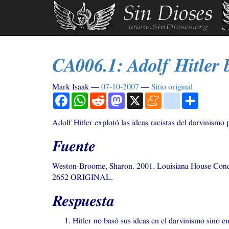
Ir
al
contenido
principal
CA006
.1: Adolf Hitler 
Mark Isaak
07-10-2007
Sitio original
Facebook
WhatsApp
Reddit
Mastodon
X
Meneame
blogger_post
Comparti
Adolf Hitler explotó las ideas racistas del darvinismo p
Fuente
Weston-Broome, Sharon. 2001. Louisiana House Conc
2652
ORIGINAL
.
Respuesta
Hitler no basó sus ideas en el darvinismo sino en