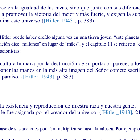
 cree en la igualdad de las razas, sino que junto con sus difer
 a promover la victoria del mejor y más fuerte, y exigen la su
ina este universo (
[Hitler_1943]
, p. 383)
tler puede haber creído alguna vez en una tierra joven: “este planeta 
ción dice “millones” en lugar de “miles”, y el capítulo 11 se refiere a 
acionistas:
cultura humana por la destrucción de su portador parece, a los
poner las manos en la más alta imagen del Señor comete sacril
 paraíso. (
[Hitler_1943]
, p. 383)
la existencia y reproducción de nuestra raza y nuestra gente,
e fue asignada por el creador del universo. (
[Hitler_1943]
, 2
ase de sus acciones podrían multiplicarse hasta la náusea. Por ejemplo