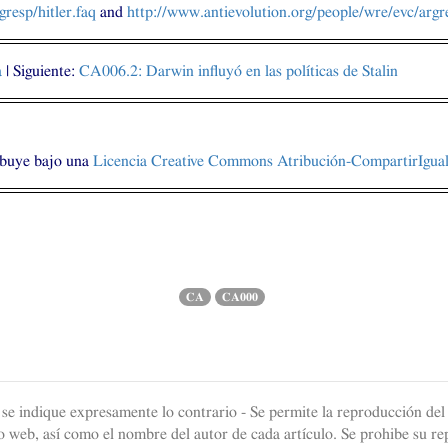
resp/hitler.faq
and
http://www.antievolution.org/people/wre/evc/argre
a
| Siguiente:
CA006
.2: Darwin influyó en las políticas de Stalin
ibuye bajo una
Licencia Creative Commons Atribución-CompartirIgual 
CA
CA000
e se indique expresamente lo contrario - Se permite la reproducción del 
 web, así como el nombre del autor de cada artículo. Se prohibe su re