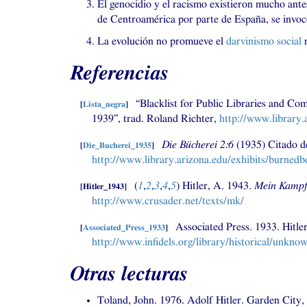
El genocidio y el racismo existieron mucho ant
de Centroamérica por parte de España, se invocó 
La evolución no promueve el
darvinismo social
n
Referencias
“Blacklist for Public Libraries and Co
[
Lista_negra
]
1939”, trad. Roland Richter,
http://www.library
Die Bücherei 2:6
(1935) Citado de
[
Die_Bucherei_1935
]
http://www.library.arizona.edu/exhibits/burne
(
1
,
2
,
3
,
4
,
5
)
Hitler, A. 1943.
Mein Kamp
[
Hitler_1943
]
http://www.crusader.net/texts/mk/
Associated Press. 1933. Hitle
[
Associated_Press_1933
]
http://www.infidels.org/library/historical/unknow
Otras lecturas
Toland, John. 1976. Adolf Hitler. Garden City,