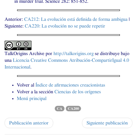
in murder trial. Science 282: 851-852.
Anterior:
CA212
: La evolución está definida de forma ambigua
|
Siguiente:
CA220
: La evolución no se puede repetir
TalkOrigins Archive
por
http://talkorigins.org
se distribuye bajo
una
Licencia Creative Commons Atribución-CompartirIgual 4.0
Internacional
.
Volver al
Índice de afirmaciones creacionistas
Volver a la sección
Ciencias de los orígenes
Menú principal
CA
CA200
Publicación anterior
Siguiente publicación