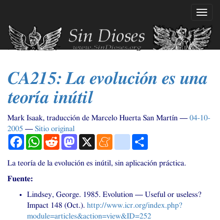
Ir
Mostr
al
naveg
contenido
principal
CA215
: La evolución es una
teoría inútil
Mark Isaak, traducción de Marcelo Huerta San Martín
04-10-
2005
Sitio original
Facebook
WhatsApp
Reddit
Mastodon
X
Meneame
blogger_post
Compartir
La teoría de la evolución es inútil, sin aplicación práctica.
Fuente:
Lindsey, George. 1985. Evolution — Useful or useless?
Impact 148 (Oct.).
http://www.icr.org/index.php?
module=articles&action=view&
ID
=252