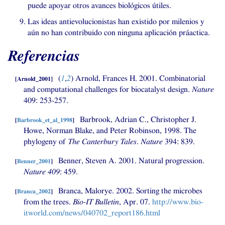
puede apoyar otros avances biológicos útiles.
Las ideas antievolucionistas han existido por milenios y
aún no han contribuido con ninguna aplicación práactica.
Referencias
(
1
,
2
)
Arnold, Frances H. 2001. Combinatorial
[
Arnold_2001
]
and computational challenges for biocatalyst design.
Nature
409: 253-257.
Barbrook, Adrian C., Christopher J.
[
Barbrook_et_al_1998
]
Howe, Norman Blake, and Peter Robinson, 1998. The
phylogeny of
The Canterbury Tales
.
Nature
394: 839.
Benner, Steven A. 2001. Natural progression.
[
Benner_2001
]
Nature 409
: 459.
Branca, Malorye. 2002. Sorting the microbes
[
Branca_2002
]
from the trees.
Bio-
IT
Bulletin
, Apr. 07.
http://www.bio-
itworld.com/news/040702_report186.html