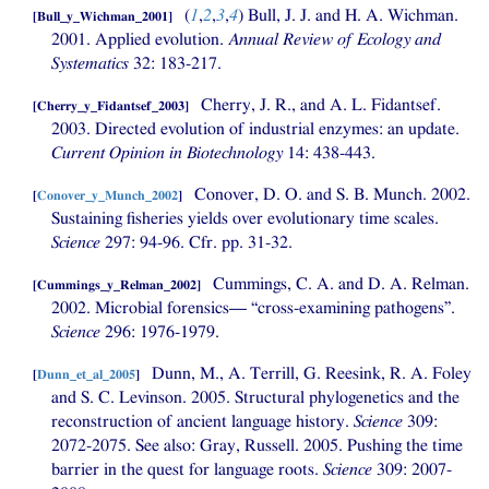
(
1
,
2
,
3
,
4
)
Bull,
J. J.
and
H. A.
Wichman.
[
Bull_y_Wichman_2001
]
2001. Applied evolution.
Annual Review of Ecology and
Systematics
32: 183-217.
Cherry, J. R., and
A. L.
Fidantsef.
[
Cherry_y_Fidantsef_2003
]
2003. Directed evolution of industrial enzymes: an update.
Current Opinion in Biotechnology
14: 438-443.
Conover,
D. O.
and
S. B.
Munch. 2002.
[
Conover_y_Munch_2002
]
Sustaining fisheries yields over evolutionary time scales.
Science
297: 94-96. Cfr. pp. 31-32.
Cummings,
C. A.
and
D. A.
Relman.
[
Cummings_y_Relman_2002
]
2002. Microbial forensics— “cross-examining pathogens”.
Science
296: 1976-1979.
Dunn, M., A. Terrill, G. Reesink,
R. A.
Foley
[
Dunn_et_al_2005
]
and
S. C.
Levinson. 2005. Structural phylogenetics and the
reconstruction of ancient language history.
Science
309:
2072-2075. See also: Gray, Russell. 2005. Pushing the time
barrier in the quest for language roots.
Science
309: 2007-