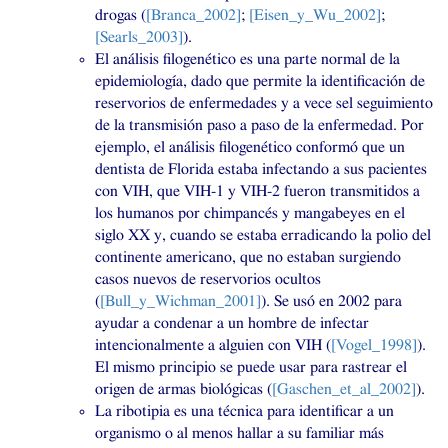
drogas (
[Branca_2002]
;
[Eisen_y_Wu_2002]
;
[Searls_2003]
).
El análisis filogenético es una parte normal de la
epidemiología, dado que permite la identificación de
reservorios de enfermedades y a vece sel seguimiento
de la transmisión paso a paso de la enfermedad. Por
ejemplo, el análisis filogenético conformó que un
dentista de Florida estaba infectando a sus pacientes
con
VIH
, que
VIH
-1 y
VIH
-2 fueron transmitidos a
los humanos por chimpancés y mangabeyes en el
siglo
XX
y, cuando se estaba erradicando la polio del
continente americano, que no estaban surgiendo
casos nuevos de reservorios ocultos
(
[Bull_y_Wichman_2001]
). Se usó en 2002 para
ayudar a condenar a un hombre de infectar
intencionalmente a alguien con
VIH
(
[Vogel_1998]
).
El mismo principio se puede usar para rastrear el
origen de armas biológicas (
[Gaschen_et_al_2002]
).
La ribotipia es una técnica para identificar a un
organismo o al menos hallar a su familiar más