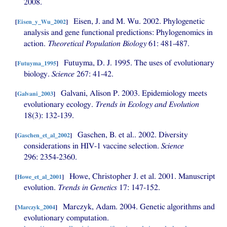
2008.
Eisen, J. and M. Wu. 2002. Phylogenetic
[
Eisen_y_Wu_2002
]
analysis and gene functional predictions: Phylogenomics in
action.
Theoretical Population Biology
61: 481-487.
Futuyma,
D. J.
1995. The uses of evolutionary
[
Futuyma_1995
]
biology.
Science
267: 41-42.
Galvani, Alison P. 2003. Epidemiology meets
[
Galvani_2003
]
evolutionary ecology.
Trends in Ecology and Evolution
18(3): 132-139.
Gaschen, B. et al.. 2002. Diversity
[
Gaschen_et_al_2002
]
considerations in
HIV
-1 vaccine selection.
Science
296: 2354-2360.
Howe, Christopher J. et al. 2001. Manuscript
[
Howe_et_al_2001
]
evolution.
Trends in Genetics
17: 147-152.
Marczyk, Adam. 2004. Genetic algorithms and
[
Marczyk_2004
]
evolutionary computation.