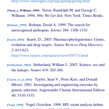
http://www.talkorigins.org/faqs/genalg/genalg.html
Nesse, Randolph M. and George C.
[
Nesse_y_Williams_1994
]
Williams. 1994.
Why We Get Sick
. New York: Times Books.
Relman, David A. 1999. The search for
[
Relman_1999
]
unrecognized pathogens.
Science
284: 1308-1310.
Searls, D., 2003. Pharmacophylogenomics: Genes,
[
Searls_2003
]
evolution and drug targets.
Nature Reviews Drug Discovery
2: 613-623.
http://www.nature.com/nature/view/030731.html
Sutherland, William J., 2002. Science, sex and
[
Sutherland_2002
]
the kakapo.
Nature
419: 265-266.
Taylor, Sean V., Peter Kast, and Donald
[
Taylor_et_al_2001
]
Hilvert. 2001. Investigating and engineering enzymes by
genetic selection. Angewandte Chemie International Edition
40: 3310-3335.
Vogel, Gretchen. 1998.
HIV
strain analysis debuts
[
Vogel_1998
]