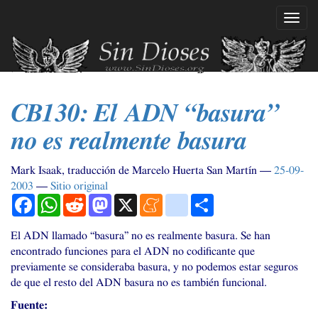
Ir
Mostr
al
naveg
contenido
principal
CB130
: El
ADN
“basura”
no es realmente basura
Mark Isaak, traducción de Marcelo Huerta San Martín
25-09-
2003
Sitio original
Facebook
WhatsApp
Reddit
Mastodon
X
Meneame
blogger_post
Compartir
El
ADN
llamado “basura” no es realmente basura. Se han
encontrado funciones para el
ADN
no codificante que
previamente se consideraba basura, y no podemos estar seguros
de que el resto del
ADN
basura no es también funcional.
Fuente: