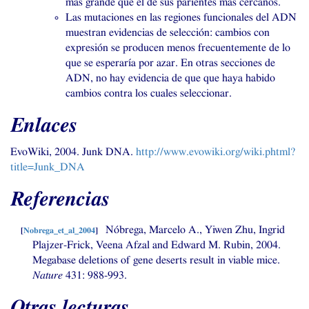
más grande que el de sus parientes más cercanos.
Las mutaciones en las regiones funcionales del
ADN
muestran evidencias de selección: cambios con
expresión se producen menos frecuentemente de lo
que se esperaría por azar. En otras secciones de
ADN
, no hay evidencia de que que haya habido
cambios contra los cuales seleccionar.
Enlaces
EvoWiki, 2004. Junk
DNA
.
http://www.evowiki.org/wiki.phtml?
title=Junk_DNA
Referencias
Nóbrega, Marcelo A., Yiwen Zhu, Ingrid
[
Nobrega_et_al_2004
]
Plajzer-Frick, Veena Afzal and Edward M. Rubin, 2004.
Megabase deletions of gene deserts result in viable mice.
Nature
431: 988-993.
Otras lecturas